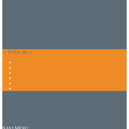
香川県丸亀市にあるSalon de WISHネイルサロンVivantです。
延べ！4,107名様ご来店。 地域の皆さまに愛されSalon de
WISHは15年、ネイルサロンVivantは7年になります。 無添加
化粧品のDr.Recellとアクアヴィーナスの正規取り扱い店でお
肌のお悩みも数々改善されたお客様もいます。 ネイルサロ
ンVivantにて、痛い！巻爪をどうにかしたい方 矯正すること
で緩和され真っ直ぐな爪に戻ってきます。 お気軽にお問い
合わせ下さいね。
＼ Follow me ／
NAVI MENU