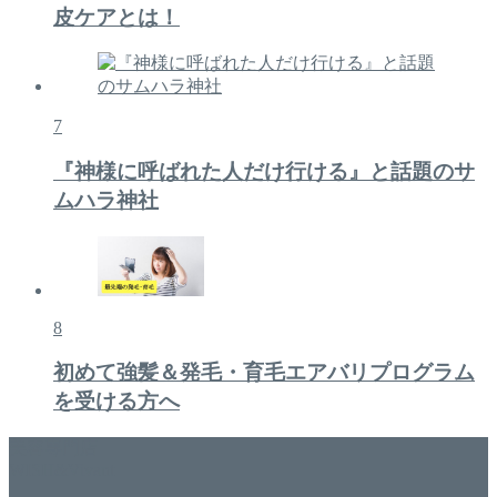
皮ケアとは！
7
『神様に呼ばれた人だけ行ける』と話題のサ
ムハラ神社
8
初めて強髪＆発毛・育毛エアバリプログラム
を受ける方へ
美容専門店
WISH&Vivant