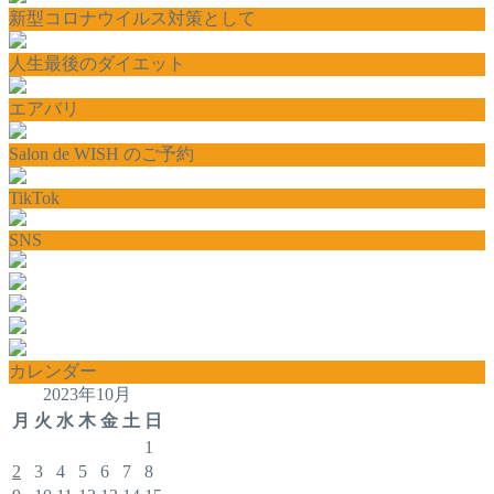
新型コロナウイルス対策として
人生最後のダイエット
エアバリ
Salon de WISH のご予約
TikTok
SNS
カレンダー
2023年10月
月
火
水
木
金
土
日
1
2
3
4
5
6
7
8