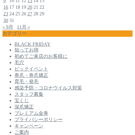
9
10
11
12
13
14
15
16
17
18
19
20
21
22
23
24
25
26
27
28
29
30
31
« 9月
11月 »
カテゴリー
BLACK FRIDAY
知ってお得
初めてご来店のお客様に
毛穴
ビックイベント
巻爪・巻爪矯正
育毛・発毛
感染予防・コロナウイルス対策
スタッフ募集
宝くじ
深爪矯正
プレミアム金券
プライバシーポリシー
キャンペーン
ご案内