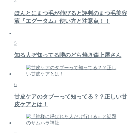
4
ほんとにまつ毛が伸びると評判のまつ毛美容
液『エグータム』使い方と注意点！！
5
知る人ぞ知ってる噂のどら焼き森上屋さん
6
甘皮ケアのタブーって知ってる？？正しい甘
皮ケアとは！