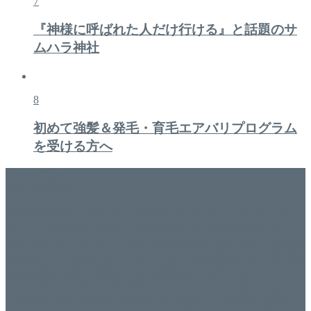
7
『神様に呼ばれた人だけ行ける』と話題のサ
ムハラ神社
8
初めて強髪＆発毛・育毛エアバリプログラム
を受ける方へ
美容専門店
WISH&Vivant
香川県丸亀市にあるSalon de WISHネイルサロンVivantです。
延べ！4,107名様ご来店。 地域の皆さまに愛されSalon de
WISHは15年、ネイルサロンVivantは7年になります。 無添加
化粧品のDr.Recellとアクアヴィーナスの正規取り扱い店でお
肌のお悩みも数々改善されたお客様もいます。 ネイルサロ
ンVivantにて、痛い！巻爪をどうにかしたい方 矯正すること
で緩和され真っ直ぐな爪に戻ってきます。 お気軽にお問い