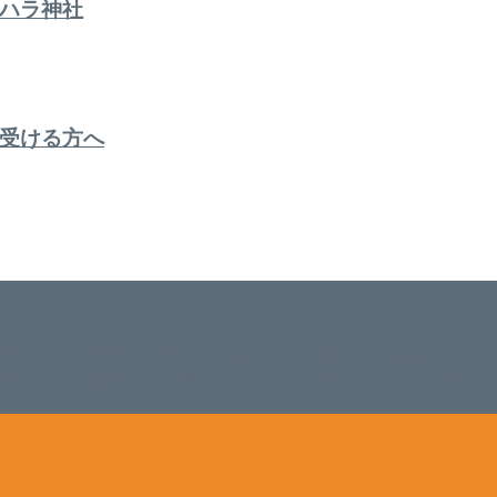
ハラ神社
受ける方へ
。 延べ！4,107名様ご来店。 地域の皆さまに愛されSalon de W
のお悩みも数々改善されたお客様もいます。 ネイルサロンVivan
。