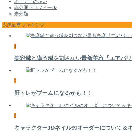
オーナーの想い
非公開プロフィール
未分類
人気記事ランキング
1
美容鍼と違う鍼を刺さない最新美容『エアバリ
2
肝トレがブームになるかも！！
3
キャラクター3Dネイルのオーダーについて＆