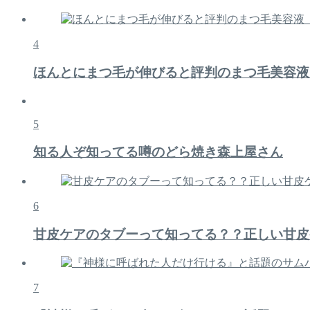
4
ほんとにまつ毛が伸びると評判のまつ毛美容液
5
知る人ぞ知ってる噂のどら焼き森上屋さん
6
甘皮ケアのタブーって知ってる？？正しい甘皮
7