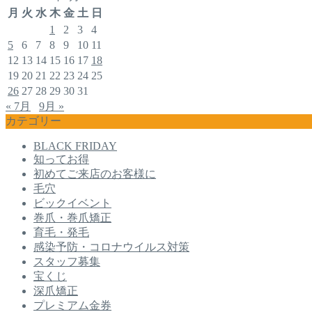
月
火
水
木
金
土
日
1
2
3
4
5
6
7
8
9
10
11
12
13
14
15
16
17
18
19
20
21
22
23
24
25
26
27
28
29
30
31
« 7月
9月 »
カテゴリー
BLACK FRIDAY
知ってお得
初めてご来店のお客様に
毛穴
ビックイベント
巻爪・巻爪矯正
育毛・発毛
感染予防・コロナウイルス対策
スタッフ募集
宝くじ
深爪矯正
プレミアム金券