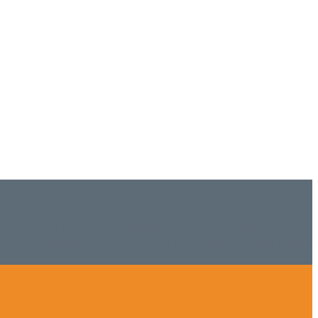
ISHは15年、ネイルサロンVivantは7年になります。 無添加化粧品
tにて、痛い！巻爪をどうにかしたい方 矯正することで緩和され真