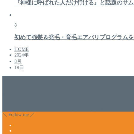
『神様に呼ばれた人だけ行ける』と話題のサム
8
初めて強髪＆発毛・育毛エアバリプログラムを
HOME
2024年
8月
18日
美容専門店
WISH&Vivant
香川県丸亀市にあるSalon de WISHネイルサロンVivantです
のDr.Recellとアクアヴィーナスの正規取り扱い店でお肌
っ直ぐな爪に戻ってきます。 お気軽にお問い合わせ下さいね
＼ Follow me ／