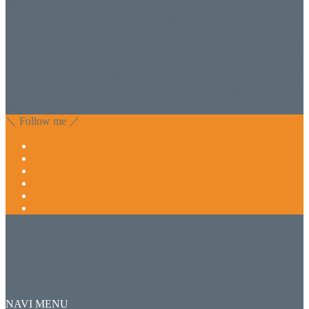
香川県丸亀市にあるSalon de WISHネイルサロンVivantです。
延べ！4,107名様ご来店。 地域の皆さまに愛されSalon de
WISHは15年、ネイルサロンVivantは7年になります。 無添加
化粧品のDr.Recellとアクアヴィーナスの正規取り扱い店でお
肌のお悩みも数々改善されたお客様もいます。 ネイルサロ
ンVivantにて、痛い！巻爪をどうにかしたい方 矯正すること
で緩和され真っ直ぐな爪に戻ってきます。 お気軽にお問い
合わせ下さいね。
＼ Follow me ／
NAVI MENU