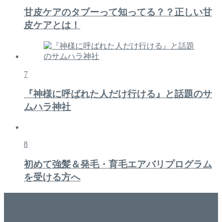
甘皮ケアのタブーって知ってる？？正しい甘
皮ケアとは！
7
『神様に呼ばれた人だけ行ける』と話題のサ
ムハラ神社
8
初めて強髪＆発毛・育毛エアバリプログラム
を受ける方へ
美容専門店
WISH&Vivant