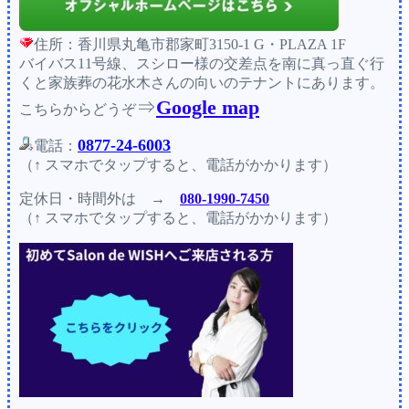
住所：香川県丸亀市郡家町3150-1 G・PLAZA 1F
バイバス11号線、スシロー様の交差点を南に真っ直ぐ行
くと家族葬の花水木さんの向いのテナントにあります。
⇒
Google map
こちらからどうぞ
0877-24-6003
電話：
（↑ スマホでタップすると、電話がかかります）
定休日・時間外
は →
080-1990-7450
（↑ スマホでタップすると、電話がかかります）