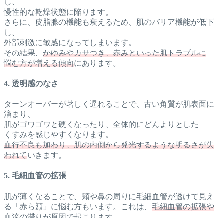
し、
慢性的な乾燥状態に陥ります。
さらに、皮脂腺の機能も衰えるため、肌のバリア機能が低下
し、
外部刺激に敏感になってしまいます。
その結果、
かゆみやカサつき、赤みといった肌トラブルに
悩む方が増える傾向
にあります。
4. 透明感のなさ
ターンオーバーが著しく遅れることで、古い角質が肌表面に
溜まり、
肌がゴワゴワと硬くなったり、全体的にどんよりとした
くすみを感じやすくなります。
血行不良も加わり、肌の内側から発光するような明るさが失
われて
いきます。
5. 毛細血管の拡張
肌が薄くなることで、頬や鼻の周りに毛細血管が透けて見え
る「赤ら顔」に悩む方もいます。これは、
毛細血管の拡張や
血流の滞りが原因
で起こります。