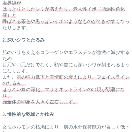
境界線が
はっきりとしたシミが増えたり、老人性イボ（脂漏性角化
症）と
呼ばれる茶色や黒っぽいイボのようなものができやすく
なっ
たりします。
2. 深いシワとたるみ
肌のハリを支えるコラーゲンやエラスチンが急激に減少する
ため、
目元や口元だけでなく、額や首にも深いシワが刻まれるよう
になります。
また、
肌の弾力低下と表情筋の衰えにより、フェイスライン
のたるみ、
ほうれい線の深化、マリオネットラインの出現が顕著にな
り、
顔全体の印象を大きく左右します。
3. 慢性的な乾燥とかゆみ
女性ホルモンの枯渇により、肌の水分保持能力が著しく低下