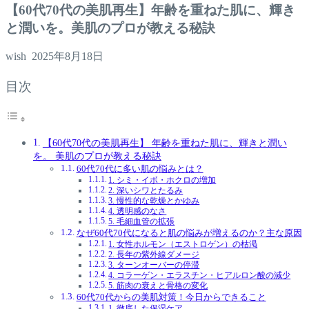
【60代70代の美肌再生】年齢を重ねた肌に、輝き
と潤いを。美肌のプロが教える秘訣
wish
2025年8月18日
目次
【60代70代の美肌再生】 年齢を重ねた肌に、輝きと潤い
を。 美肌のプロが教える秘訣
60代70代に多い肌の悩みとは？
1. シミ・イボ・ホクロの増加
2. 深いシワとたるみ
3. 慢性的な乾燥とかゆみ
4. 透明感のなさ
5. 毛細血管の拡張
なぜ60代70代になると肌の悩みが増えるのか？主な原因
1. 女性ホルモン（エストロゲン）の枯渇
2. 長年の紫外線ダメージ
3. ターンオーバーの停滞
4. コラーゲン・エラスチン・ヒアルロン酸の減少
5. 筋肉の衰えと骨格の変化
60代70代からの美肌対策！今日からできること
1. 徹底した保湿ケア