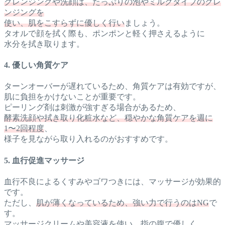
クレンジングや洗顔は、たっぷりの泡やミルクタイプのクレ
ンジングを
使い、肌をこすらずに優しく行い
ましょう。
タオルで顔を拭く際も、ポンポンと軽く押さえるように
水分を拭き取ります。
4. 優しい角質ケア
ターンオーバーが遅れているため、角質ケアは有効ですが、
肌に負担をかけないことが重要です。
ピーリング剤は刺激が強すぎる場合があるため、
酵素洗顔や拭き取り化粧水など、穏やかな角質ケアを週に
1〜2回程度
、
様子を見ながら取り入れるのがおすすめです。
5. 血行促進マッサージ
血行不良によるくすみやゴワつきには、マッサージが効果的
です。
ただし、
肌が薄くなっているため、強い力で行うのはNG
で
す。
マッサージクリームや美容液を使い、指の腹で優しく、