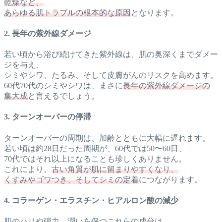
乾燥など、
あらゆる肌トラブルの根本的な原因
となります。
2. 長年の紫外線ダメージ
若い頃から浴び続けてきた紫外線は、肌の奥深くまでダメー
ジを与え、
シミやシワ、たるみ、そして皮膚がんのリスクを高めます。
60代70代のシミやシワは、まさに
長年の紫外線ダメージの
集大成
と言えるでしょう。
3. ターンオーバーの停滞
ターンオーバーの周期は、加齢とともに大幅に遅れます。
若い頃は約28日だった周期が、60代では50〜60日、
70代ではそれ以上になることも珍しくありません。
これにより、
古い角質が肌に留まりやすくなり、
くすみやゴワつき、そしてシミの定着
につながります。
4. コラーゲン・エラスチン・ヒアルロン酸の減少
肌のハリや弾力、潤いを保つこれらの成分は、