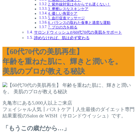
2. 紫外線対策は今からでも遅くない！
3. 摩擦レスなスキンケア
4. 優しい角質ケア
5. 血行促進マッサージ
6. バランスの取れた食事と適度な運動
7. プロの力を頼る
サロンドウィッシュが60代70代の美肌をサポート
諦めなければ、肌は必ず変わる
【60代70代の美肌再生】
年齢を重ねた肌に、輝きと潤いを。
美肌のプロが教える秘訣
丸亀市にある5,000人以上ご来店
フェイシャル人気┃バストケア┃人生最後のダイエット専門
結果重視のSalon de WISH（サロンドウイッシュ）です。
「もうこの歳だから…」