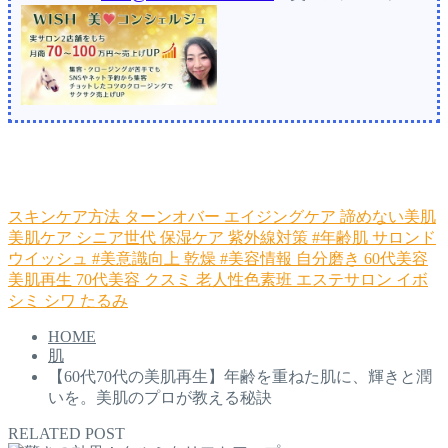
スキンケア方法
ターンオバー
エイジングケア
諦めない美肌
美肌ケア
シニア世代
保湿ケア
紫外線対策
#年齢肌
サロンド
ウイッシュ
#美意識向上
乾燥
#美容情報
自分磨き
60代美容
美肌再生
70代美容
クスミ
老人性色素班
エステサロン
イボ
シミ
シワ
たるみ
HOME
肌
【60代70代の美肌再生】年齢を重ねた肌に、輝きと潤
いを。美肌のプロが教える秘訣
RELATED POST