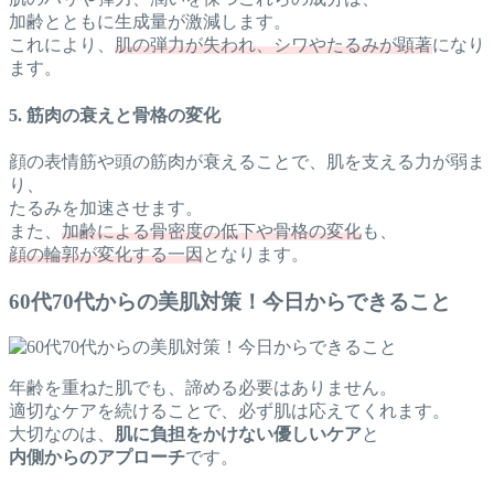
加齢とともに生成量が激減します。
これにより、
肌の弾力が失われ、シワやたるみが顕著
になり
ます。
5. 筋肉の衰えと骨格の変化
顔の表情筋や頭の筋肉が衰えることで、肌を支える力が弱ま
り、
たるみを加速させます。
また、
加齢による骨密度の低下や骨格の変化
も、
顔の輪郭が変化する一因
となります。
60代70代からの美肌対策！今日からできること
年齢を重ねた肌でも、諦める必要はありません。
適切なケアを続けることで、必ず肌は応えてくれます。
大切なのは、
肌に負担をかけない優しいケア
と
内側からのアプローチ
です。