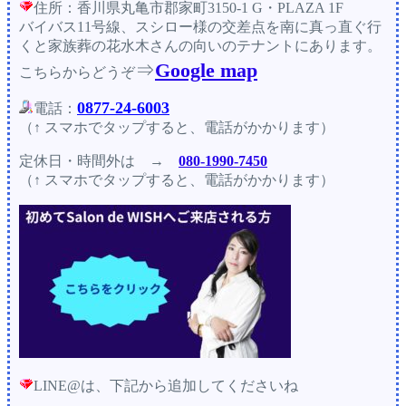
住所：香川県丸亀市郡家町3150-1 G・PLAZA 1F
バイバス11号線、スシロー様の交差点を南に真っ直ぐ行
くと家族葬の花水木さんの向いのテナントにあります。
⇒
Google map
こちらからどうぞ
0877-24-6003
電話：
（↑ スマホでタップすると、電話がかかります）
定休日・時間外
は →
080-1990-7450
（↑ スマホでタップすると、電話がかかります）
LINE@は、下記から追加してくださいね