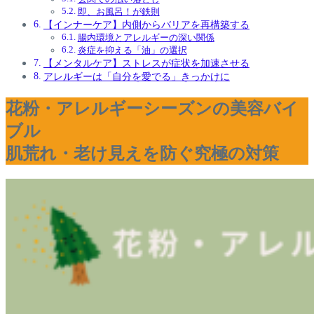
即、お風呂！が鉄則
【インナーケア】内側からバリアを再構築する
腸内環境とアレルギーの深い関係
炎症を抑える「油」の選択
【メンタルケア】ストレスが症状を加速させる
アレルギーは「自分を愛でる」きっかけに
花粉・アレルギーシーズンの美容バイ
ブル
肌荒れ・老け見えを防ぐ究極の対策