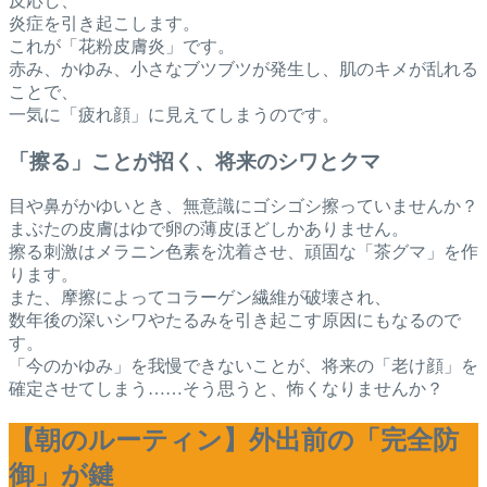
反応し、
炎症を引き起こします。
これが「花粉皮膚炎」です。
赤み、かゆみ、小さなブツブツが発生し、肌のキメが乱れる
ことで、
一気に「疲れ顔」に見えてしまうのです。
「擦る」ことが招く、将来のシワとクマ
目や鼻がかゆいとき、無意識にゴシゴシ擦っていませんか？
まぶたの皮膚はゆで卵の薄皮ほどしかありません。
擦る刺激はメラニン色素を沈着させ、頑固な「茶グマ」を作
ります。
また、摩擦によってコラーゲン繊維が破壊され、
数年後の深いシワやたるみを引き起こす原因にもなるので
す。
「今のかゆみ」を我慢できないことが、将来の「老け顔」を
確定させてしまう……そう思うと、怖くなりませんか？
【朝のルーティン】外出前の「完全防
御」が鍵