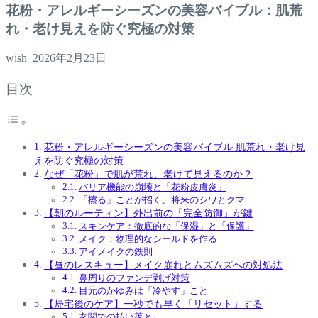
花粉・アレルギーシーズンの美容バイブル：肌荒
れ・老け見えを防ぐ究極の対策
wish
2026年2月23日
目次
花粉・アレルギーシーズンの美容バイブル 肌荒れ・老け見
えを防ぐ究極の対策
なぜ「花粉」で肌が荒れ、老けて見えるのか？
バリア機能の崩壊と「花粉皮膚炎」
「擦る」ことが招く、将来のシワとクマ
【朝のルーティン】外出前の「完全防御」が鍵
スキンケア：徹底的な「保湿」と「保護」
メイク：物理的なシールドを作る
アイメイクの鉄則
【昼のレスキュー】メイク崩れとムズムズへの対処法
鼻周りのファンデ剥げ対策
目元のかゆみは「冷やす」こと
【帰宅後のケア】一秒でも早く「リセット」する
玄関での払い落とし