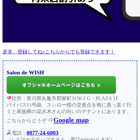
是非、登録してね♪こちらからでも登録できます！
Salon de WISH
住所：香川県丸亀市郡家町3150-1 G・PLAZA 1F
バイバス11号線、スシロー様の交差点を南に真っ直ぐ行
くと家族葬の花水木さんの向いのテナントにあります。
⇒
Google map
こちらからどうぞ
0877-24-6003
電話：
（↑ スマホでタップすると、電話がかかります）