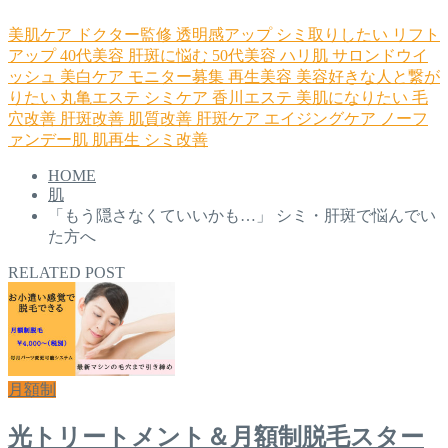
美肌ケア
ドクター監修
透明感アップ
シミ取りしたい
リフト
アップ
40代美容
肝斑に悩む
50代美容
ハリ肌
サロンドウイ
ッシュ
美白ケア
モニター募集
再生美容
美容好きな人と繋が
りたい
丸亀エステ
シミケア
香川エステ
美肌になりたい
毛
穴改善
肝斑改善
肌質改善
肝斑ケア
エイジングケア
ノーフ
ァンデー肌
肌再生
シミ改善
HOME
肌
「もう隠さなくていいかも…」 シミ・肝斑で悩んでい
た方へ
RELATED POST
月額制
光トリートメント＆月額制脱毛スター