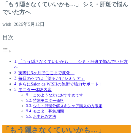
「もう隠さなくていいかも…」 シミ・肝斑で悩ん
でいた方へ
wish
2026年5月12日
目次
「もう隠さなくていいかも…」 シミ・肝斑で悩んでいた方
へ
実際に3ヶ月でここまで変化…
毎日のケアは「塗るだけシミケア」
さらにSalon de WISHの施術で強力サポート！
モニター体験内容
このような方におすすめです
特別モニター価格
シミ・肝斑分解スキンケア購入の方限定
モニター募集期間
お申込み方法
「もう隠さなくていいかも…」