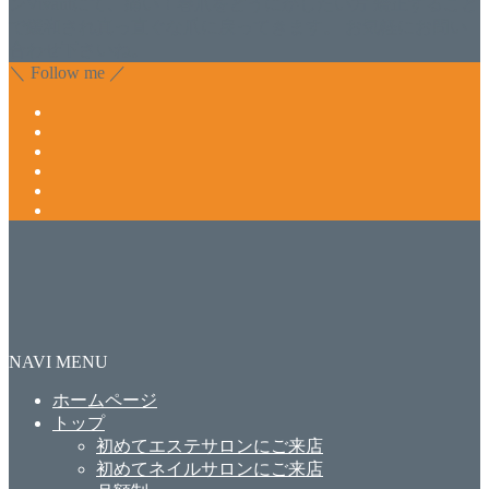
ンVivantにて、痛い！巻爪をどうにかしたい方 矯正すること
で緩和され真っ直ぐな爪に戻ってきます。 お気軽にお問い
合わせ下さいね。
＼ Follow me ／
NAVI MENU
ホームページ
トップ
初めてエステサロンにご来店
初めてネイルサロンにご来店