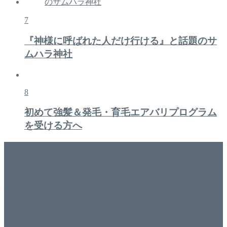
7
『神様に呼ばれた人だけ行ける』と話題のサ
ムハラ神社
8
初めて強髪＆発毛・育毛エアバリプログラム
を受ける方へ
美容専門店
WISH&Vivant
香川県丸亀市にあるSalon de WISHネイルサロンVivantです。
延べ！4,107名様ご来店。 地域の皆さまに愛されSalon de
WISHは15年、ネイルサロンVivantは7年になります。 無添加
化粧品のDr.Recellとアクアヴィーナスの正規取り扱い店でお
肌のお悩みも数々改善されたお客様もいます。 ネイルサロ