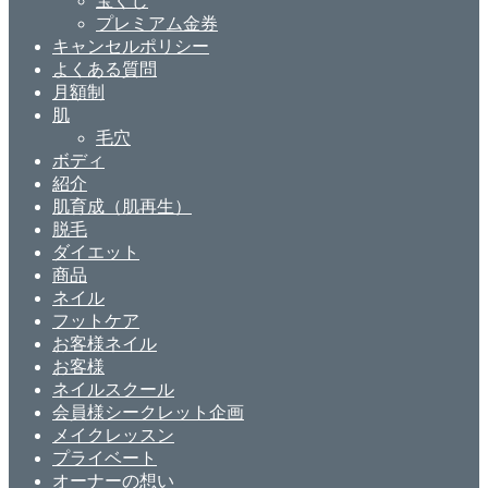
宝くじ
プレミアム金券
キャンセルポリシー
よくある質問
月額制
肌
毛穴
ボディ
紹介
肌育成（肌再生）
脱毛
ダイエット
商品
ネイル
フットケア
お客様ネイル
お客様
ネイルスクール
会員様シークレット企画
メイクレッスン
プライベート
オーナーの想い