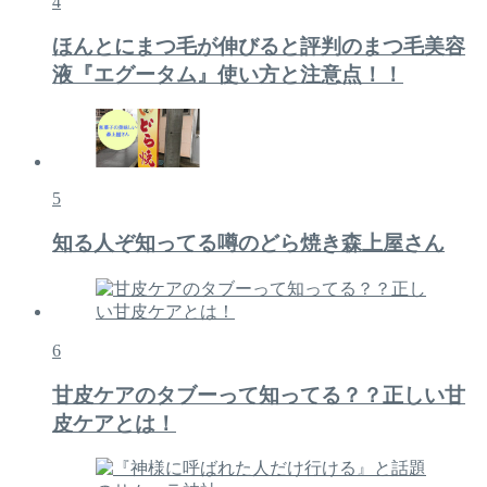
4
ほんとにまつ毛が伸びると評判のまつ毛美容
液『エグータム』使い方と注意点！！
5
知る人ぞ知ってる噂のどら焼き森上屋さん
6
甘皮ケアのタブーって知ってる？？正しい甘
皮ケアとは！