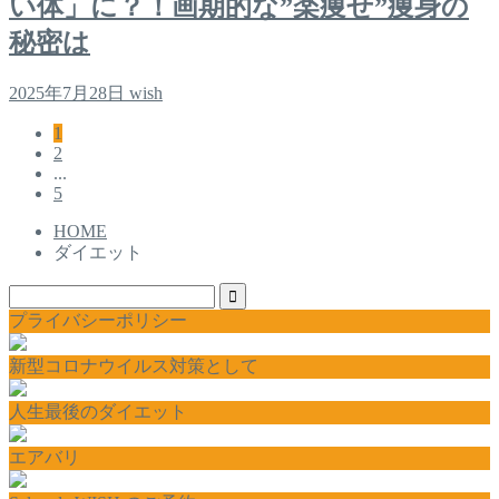
い体」に？！画期的な”楽痩せ”痩身の
秘密は
2025年7月28日
wish
1
2
...
5
HOME
ダイエット
プライバシーポリシー
新型コロナウイルス対策として
人生最後のダイエット
エアバリ