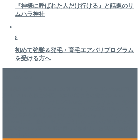
『神様に呼ばれた人だけ行ける』と話題のサ
ムハラ神社
8
初めて強髪＆発毛・育毛エアバリプログラム
を受ける方へ
美容専門店
WISH&Vivant
香川県丸亀市にあるSalon de WISHネイルサロンVivantです。
延べ！4,107名様ご来店。 地域の皆さまに愛されSalon de
WISHは15年、ネイルサロンVivantは7年になります。 無添加
化粧品のDr.Recellとアクアヴィーナスの正規取り扱い店でお
肌のお悩みも数々改善されたお客様もいます。 ネイルサロ
ンVivantにて、痛い！巻爪をどうにかしたい方 矯正すること
で緩和され真っ直ぐな爪に戻ってきます。 お気軽にお問い
合わせ下さいね。