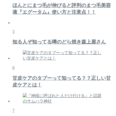
ほんとにまつ毛が伸びると評判のまつ毛美容
液『エグータム』使い方と注意点！！
5
知る人ぞ知ってる噂のどら焼き森上屋さん
6
甘皮ケアのタブーって知ってる？？正しい甘
皮ケアとは！
7