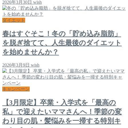
2026年3月30日
wish
ダイエット
春はすぐそこ！冬の「貯め込み脂肪」
を脱ぎ捨てて、人生最後のダイエット
を始めませんか？
2026年3月9日
wish
キャンペーン
【3月限定】卒業・入学式を「最高の
私」で迎えたいママさんへ！季節の変
わり目の肌・髪悩みを一掃する特別キ