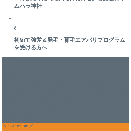
ムハラ神社
8
初めて強髪＆発毛・育毛エアバリプログラム
を受ける方へ
美容専門店
WISH&Vivant
香川県丸亀市にあるSalon de WISHネイルサロンVivantです。
延べ！4,107名様ご来店。 地域の皆さまに愛されSalon de
WISHは15年、ネイルサロンVivantは7年になります。 無添加
化粧品のDr.Recellとアクアヴィーナスの正規取り扱い店でお
肌のお悩みも数々改善されたお客様もいます。 ネイルサロ
ンVivantにて、痛い！巻爪をどうにかしたい方 矯正すること
で緩和され真っ直ぐな爪に戻ってきます。 お気軽にお問い
合わせ下さいね。
＼ Follow me ／