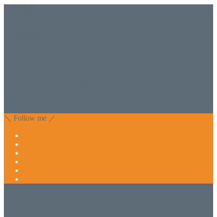
美容専門店
WISH&Vivant
香川県丸亀市にあるSalon de WISHネイルサロンVivantです。
延べ！4,107名様ご来店。 地域の皆さまに愛されSalon de
WISHは15年、ネイルサロンVivantは7年になります。 無添加
化粧品のDr.Recellとアクアヴィーナスの正規取り扱い店でお
肌のお悩みも数々改善されたお客様もいます。 ネイルサロ
ンVivantにて、痛い！巻爪をどうにかしたい方 矯正すること
で緩和され真っ直ぐな爪に戻ってきます。 お気軽にお問い
合わせ下さいね。
＼ Follow me ／