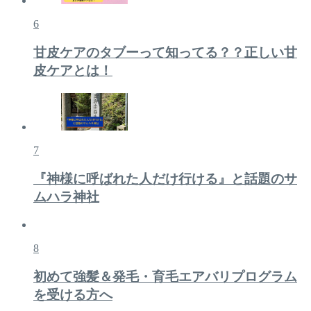
6
甘皮ケアのタブーって知ってる？？正しい甘
皮ケアとは！
7
『神様に呼ばれた人だけ行ける』と話題のサ
ムハラ神社
8
初めて強髪＆発毛・育毛エアバリプログラム
を受ける方へ