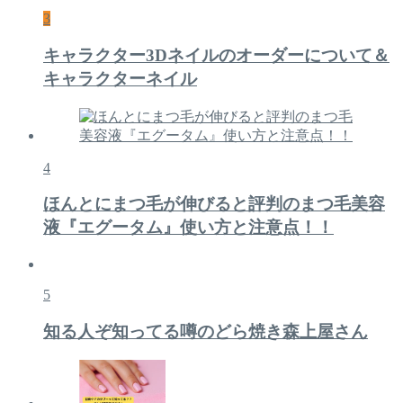
3
キャラクター3Dネイルのオーダーについて＆
キャラクターネイル
4
ほんとにまつ毛が伸びると評判のまつ毛美容
液『エグータム』使い方と注意点！！
5
知る人ぞ知ってる噂のどら焼き森上屋さん