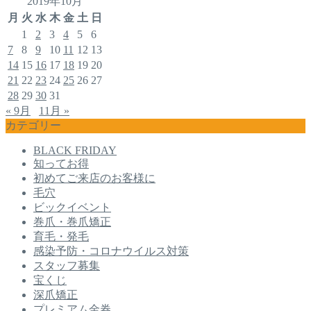
2019年10月
月
火
水
木
金
土
日
1
2
3
4
5
6
7
8
9
10
11
12
13
14
15
16
17
18
19
20
21
22
23
24
25
26
27
28
29
30
31
« 9月
11月 »
カテゴリー
BLACK FRIDAY
知ってお得
初めてご来店のお客様に
毛穴
ビックイベント
巻爪・巻爪矯正
育毛・発毛
感染予防・コロナウイルス対策
スタッフ募集
宝くじ
深爪矯正
プレミアム金券