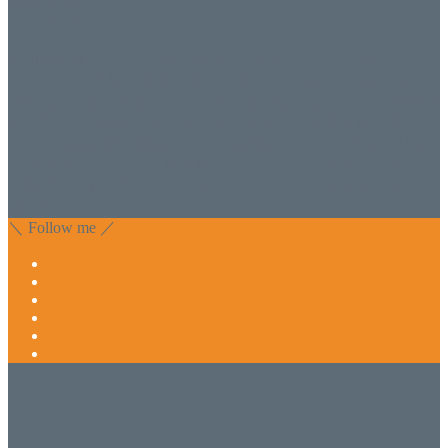
美容専門店
WISH&Vivant
香川県丸亀市にあるSalon de WISHネイルサロンVivantです。
延べ！4,107名様ご来店。 地域の皆さまに愛されSalon de
WISHは15年、ネイルサロンVivantは7年になります。 無添加
化粧品のDr.Recellとアクアヴィーナスの正規取り扱い店でお
肌のお悩みも数々改善されたお客様もいます。 ネイルサロ
ンVivantにて、痛い！巻爪をどうにかしたい方 矯正すること
で緩和され真っ直ぐな爪に戻ってきます。 お気軽にお問い
合わせ下さいね。
＼ Follow me ／