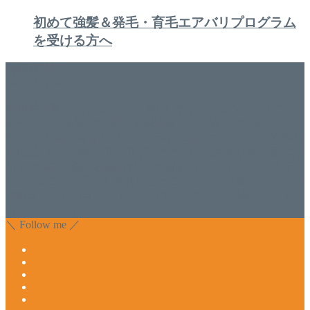
初めて強髪＆発毛・育毛エアバリプログラム
を受ける方へ
美容専門店
WISH&Vivant
香川県丸亀市にあるSalon de WISHネイルサロンVivantです。
延べ！4,107名様ご来店。 地域の皆さまに愛されSalon de
WISHは15年、ネイルサロンVivantは7年になります。 無添加
化粧品のDr.Recellとアクアヴィーナスの正規取り扱い店でお
肌のお悩みも数々改善されたお客様もいます。 ネイルサロ
ンVivantにて、痛い！巻爪をどうにかしたい方 矯正すること
で緩和され真っ直ぐな爪に戻ってきます。 お気軽にお問い
合わせ下さいね。
＼ Follow me ／