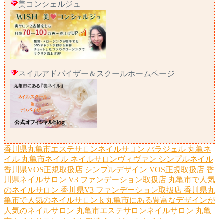
美コンシェルジュ
ネイルアドバイザー＆スクールホームページ
香川県丸亀市エステサロンネイルサロン
パラジェル
丸亀ネ
イル
丸亀市ネイル
ネイルサロンヴィヴァン
シンプルネイル
香川県VOS正規取扱店
シンプルデザイン
VOS正規取扱店
香
川県ネイルサロン
V3 ファンデーション取扱店
丸亀市で人気
のネイルサロン
香川県V3 ファンデーション取扱店
香川県丸
亀市で人気のネイルサロン
k
丸亀市にある豊富なデザインが
人気のネイルサロン
丸亀市エステサロンネイルサロン
丸亀