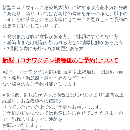
新型コロナウイルス感染拡大防止に対する政府基本方針発表
にあた
り、当サロンではお客様の健康を第一に考え、以下の
いずれかに該
当されるお客様にはご来店の見直し・ご予約の
変更をお願いしてお
ります。
・発熱または咳の症状がある方、ご体調のすぐれない方
・感染者または感染が疑われる方との濃厚接触があった方
・2週間以内に海外への渡航歴がある方
新型コロナワクチン接種後のご予約について
●新型コロナワクチン接種後1週間以上経過し、副反応（頭
痛・発
熱・倦怠感・腫れ・痛みなど）が
ない場合のみご予約可能となります。
●接種後、副反応があった場合は反応がおさまり1週間以上
経過し、お医者様への確認を
取っていただいた上でのご予約をお願
いします。
ご予約の変更については迅速に対応させていただきますの
で、恐れ
入りますがご連絡を
お願いいたします。