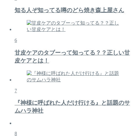
知る人ぞ知ってる噂のどら焼き森上屋さん
6
甘皮ケアのタブーって知ってる？？正しい甘
皮ケアとは！
7
『神様に呼ばれた人だけ行ける』と話題のサ
ムハラ神社
8