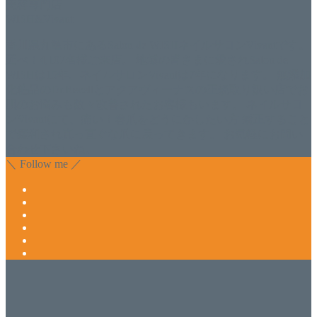
美容専門店
WISH&Vivant
香川県丸亀市にあるSalon de WISHネイルサロンVivantです。
延べ！4,107名様ご来店。 地域の皆さまに愛されSalon de
WISHは15年、ネイルサロンVivantは7年になります。 無添加
化粧品のDr.Recellとアクアヴィーナスの正規取り扱い店でお
肌のお悩みも数々改善されたお客様もいます。 ネイルサロ
ンVivantにて、痛い！巻爪をどうにかしたい方 矯正すること
で緩和され真っ直ぐな爪に戻ってきます。 お気軽にお問い
合わせ下さいね。
＼ Follow me ／