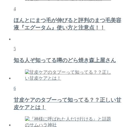
4
ほんとにまつ毛が伸びると評判のまつ毛美容
液『エグータム』使い方と注意点！！
5
知る人ぞ知ってる噂のどら焼き森上屋さん
6
甘皮ケアのタブーって知ってる？？正しい甘
皮ケアとは！