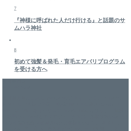
7
『神様に呼ばれた人だけ行ける』と話題のサ
ムハラ神社
8
初めて強髪＆発毛・育毛エアバリプログラム
を受ける方へ
美容専門店
WISH&Vivant
香川県丸亀市にあるSalon de WISHネイルサロンVivantです。
延べ！4,107名様ご来店。 地域の皆さまに愛されSalon de
WISHは15年、ネイルサロンVivantは7年になります。 無添加
化粧品のDr.Recellとアクアヴィーナスの正規取り扱い店でお
肌のお悩みも数々改善されたお客様もいます。 ネイルサロ
ンVivantにて、痛い！巻爪をどうにかしたい方 矯正すること