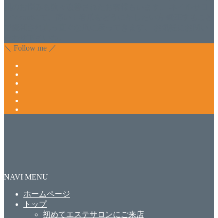
肌のお悩みも数々改善されたお客様もいます。 ネイルサロ
ンVivantにて、痛い！巻爪をどうにかしたい方 矯正すること
で緩和され真っ直ぐな爪に戻ってきます。 お気軽にお問い
合わせ下さいね。
＼ Follow me ／
NAVI MENU
ホームページ
トップ
初めてエステサロンにご来店