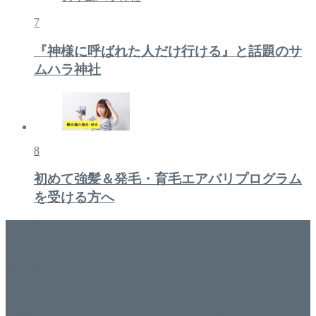
7
『神様に呼ばれた人だけ行ける』と話題のサ
ムハラ神社
8
初めて強髪＆発毛・育毛エアバリプログラム
を受ける方へ
美容専門店
WISH&Vivant
香川県丸亀市にあるSalon de WISHネイルサロンVivantです。
延べ！4,107名様ご来店。 地域の皆さまに愛されSalon de
WISHは15年、ネイルサロンVivantは7年になります。 無添加
化粧品のDr.Recellとアクアヴィーナスの正規取り扱い店でお