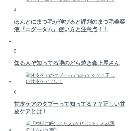
4
ほんとにまつ毛が伸びると評判のまつ毛美容
液『エグータム』使い方と注意点！！
5
知る人ぞ知ってる噂のどら焼き森上屋さん
6
甘皮ケアのタブーって知ってる？？正しい甘
皮ケアとは！