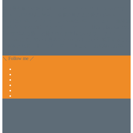
香川県丸亀市にあるSalon de WISHネイルサロンVivantです。
延べ！4,107名様ご来店。 地域の皆さまに愛されSalon de
WISHは15年、ネイルサロンVivantは7年になります。 無添加
化粧品のDr.Recellとアクアヴィーナスの正規取り扱い店でお
肌のお悩みも数々改善されたお客様もいます。 ネイルサロ
ンVivantにて、痛い！巻爪をどうにかしたい方 矯正すること
で緩和され真っ直ぐな爪に戻ってきます。 お気軽にお問い
合わせ下さいね。
＼ Follow me ／