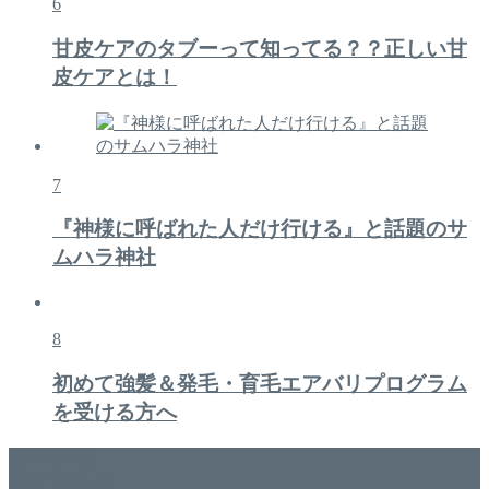
6
甘皮ケアのタブーって知ってる？？正しい甘
皮ケアとは！
7
『神様に呼ばれた人だけ行ける』と話題のサ
ムハラ神社
8
初めて強髪＆発毛・育毛エアバリプログラム
を受ける方へ
美容専門店
WISH&Vivant