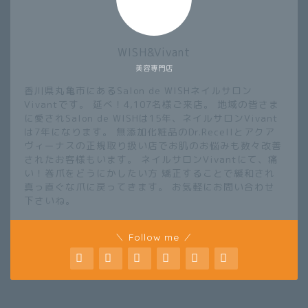
WISH&Vivant
美容専門店
香川県丸亀市にあるSalon de WISHネイルサロン
Vivantです。 延べ！4,107名様ご来店。 地域の皆さま
に愛されSalon de WISHは15年、ネイルサロンVivant
は7年になります。 無添加化粧品のDr.Recellとアクア
ヴィーナスの正規取り扱い店でお肌のお悩みも数々改善
されたお客様もいます。 ネイルサロンVivantにて、痛
い！巻爪をどうにかしたい方 矯正することで緩和され
真っ直ぐな爪に戻ってきます。 お気軽にお問い合わせ
下さいね。
＼ Follow me ／