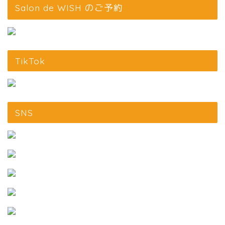
Salon de WISH のご予約
TikTok
SNS