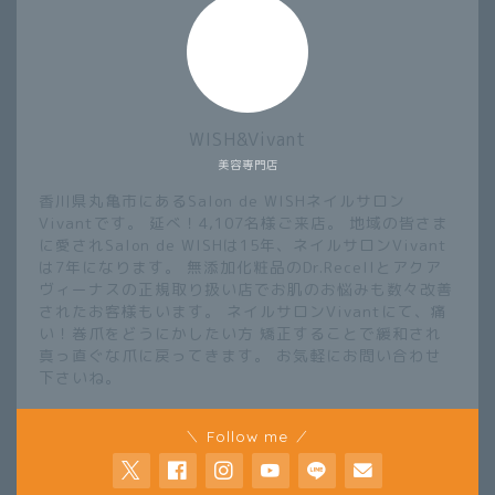
WISH&Vivant
美容専門店
香川県丸亀市にあるSalon de WISHネイルサロン
Vivantです。 延べ！4,107名様ご来店。 地域の皆さま
に愛されSalon de WISHは15年、ネイルサロンVivant
は7年になります。 無添加化粧品のDr.Recellとアクア
ヴィーナスの正規取り扱い店でお肌のお悩みも数々改善
されたお客様もいます。 ネイルサロンVivantにて、痛
い！巻爪をどうにかしたい方 矯正することで緩和され
真っ直ぐな爪に戻ってきます。 お気軽にお問い合わせ
下さいね。
＼ Follow me ／