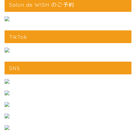
Salon de WISH のご予約
TikTok
SNS