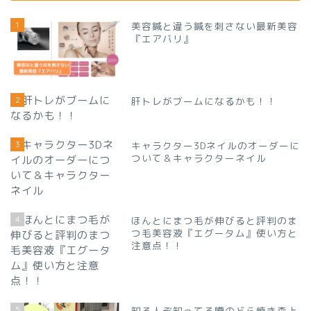
1
美容鍼と違う鍼を刺さない最新美容
『エアバリ』
2
肝トレがブームになるかも！！
3
キャラクター3Dネイルのオーダーに
ついて＆キャラクターネイル
4
ほんとにまつ毛が伸びると評判のま
つ毛美容液『エグータム』使い方と
注意点！！
5
知る人ぞ知ってる噂のどら焼き森上