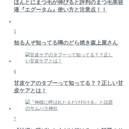
ほんとにまつ毛が伸びると評判のまつ毛美容
液『エグータム』使い方と注意点！！
5
知る人ぞ知ってる噂のどら焼き森上屋さん
6
甘皮ケアのタブーって知ってる？？正しい甘
皮ケアとは！
7