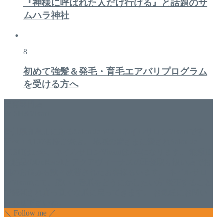
『神様に呼ばれた人だけ行ける』と話題のサ
ムハラ神社
8
初めて強髪＆発毛・育毛エアバリプログラム
を受ける方へ
美容専門店
WISH&Vivant
香川県丸亀市にあるSalon de WISHネイルサロンVivantです。
延べ！4,107名様ご来店。 地域の皆さまに愛されSalon de
WISHは15年、ネイルサロンVivantは7年になります。 無添加
化粧品のDr.Recellとアクアヴィーナスの正規取り扱い店でお
肌のお悩みも数々改善されたお客様もいます。 ネイルサロ
ンVivantにて、痛い！巻爪をどうにかしたい方 矯正すること
で緩和され真っ直ぐな爪に戻ってきます。 お気軽にお問い
合わせ下さいね。
＼ Follow me ／