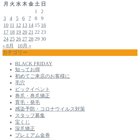
月
火
水
木
金
土
日
1
2
3
4
5
6
7
8
9
10
11
12
13
14
15
16
17
18
19
20
21
22
23
24
25
26
27
28
29
30
« 8月
10月 »
カテゴリー
BLACK FRIDAY
知ってお得
初めてご来店のお客様に
毛穴
ビックイベント
巻爪・巻爪矯正
育毛・発毛
感染予防・コロナウイルス対策
スタッフ募集
宝くじ
深爪矯正
プレミアム金券