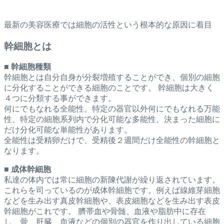
最新の美容医療では細胞の活性という根本的な原因に着目
幹細胞とは
■
幹細胞種類
幹細胞とは自分自身が分裂増殖することができ、個別の細胞
に分化することができる細胞のことです。 幹細胞は大きく
４つに分類する事ができます。
何にでもなれる
全能性
、特定の器官以外何にでもなれる
万能
性
、特定の細胞系列内で分化可能な
多能性
、決まった細胞に
だけ分化可能な
単能性
があります。
全能性は受精卵だけで、受精後２週間だけ全能性の幹細胞と
なります。
■
成体幹細胞
私達の体内では常に細胞の新陳代謝が繰り返されています。
これらを司っているのが成体幹細胞です。例えば線維芽細胞
などを生み出す真皮幹細胞や、表皮細胞などを生み出す表皮
幹細胞がこれです。 臍帯血や骨髄、血液や脂肪中に存在
し、骨、肝臓、血液などの個別の器官を作り出している細胞