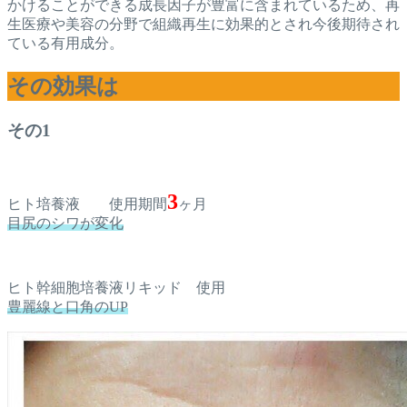
かけることができる成長因子が豊富に含まれているため、再
生医療や美容の分野で組織再生に効果的とされ今後期待され
ている有用成分。
その効果は
その1
3
ヒト培養液 使用期間
ヶ月
目尻のシワが変化
ヒト幹細胞培養液リキッド 使用
豊麗線と口角のUP