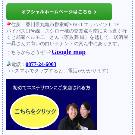
住所：香川県丸亀市郡家町3050-1 エリハイツⅡ 1F
バイバス11号線、スシロー様の交差点を南に真っ直ぐ行
くと郡家ベルモ二ーさん（家族葬 縁）を越して、居酒屋
一昇さんの向いの白いテナントの真ん中にあります。
⇒
Google map
こちらからどうぞ
0877-24-6003
電話：
（↑ スマホでタップすると、電話がかかります）