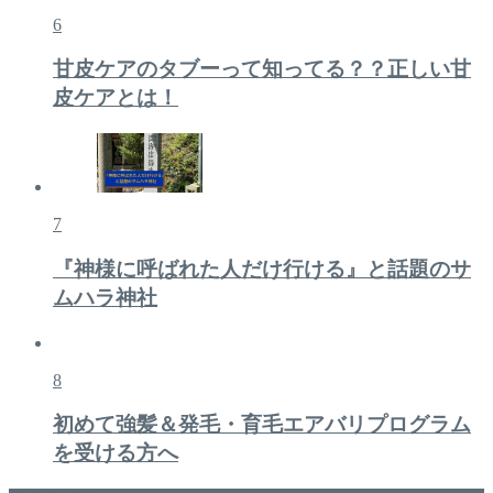
6
甘皮ケアのタブーって知ってる？？正しい甘
皮ケアとは！
7
『神様に呼ばれた人だけ行ける』と話題のサ
ムハラ神社
8
初めて強髪＆発毛・育毛エアバリプログラム
を受ける方へ