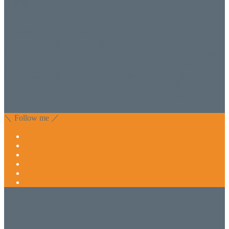
美容専門店
WISH&Vivant
香川県丸亀市にあるSalon de WISHネイルサロンVivantです。
延べ！4,107名様ご来店。 地域の皆さまに愛されSalon de
WISHは15年、ネイルサロンVivantは7年になります。 無添加
化粧品のDr.Recellとアクアヴィーナスの正規取り扱い店でお
肌のお悩みも数々改善されたお客様もいます。 ネイルサロ
ンVivantにて、痛い！巻爪をどうにかしたい方 矯正すること
で緩和され真っ直ぐな爪に戻ってきます。 お気軽にお問い
合わせ下さいね。
＼ Follow me ／