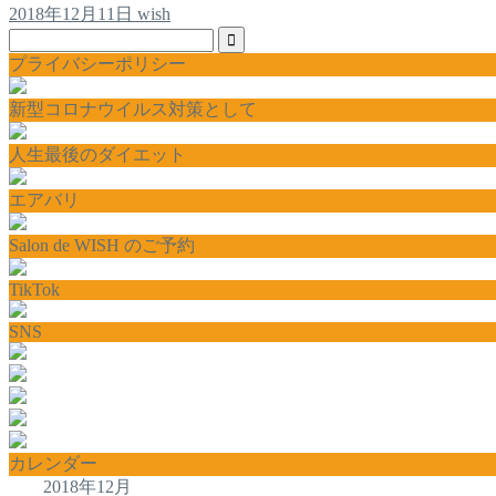
2018年12月11日
wish
プライバシーポリシー
新型コロナウイルス対策として
人生最後のダイエット
エアバリ
Salon de WISH のご予約
TikTok
SNS
カレンダー
2018年12月