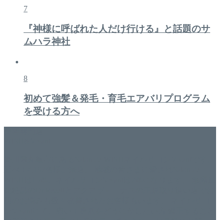
7
『神様に呼ばれた人だけ行ける』と話題のサ
ムハラ神社
8
初めて強髪＆発毛・育毛エアバリプログラム
を受ける方へ
美容専門店
WISH&Vivant
香川県丸亀市にあるSalon de WISHネイルサロンVivantです。
延べ！4,107名様ご来店。 地域の皆さまに愛されSalon de
WISHは15年、ネイルサロンVivantは7年になります。 無添加
化粧品のDr.Recellとアクアヴィーナスの正規取り扱い店でお
肌のお悩みも数々改善されたお客様もいます。 ネイルサロ
ンVivantにて、痛い！巻爪をどうにかしたい方 矯正すること