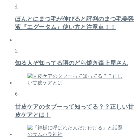
4
ほんとにまつ毛が伸びると評判のまつ毛美容
液『エグータム』使い方と注意点！！
5
知る人ぞ知ってる噂のどら焼き森上屋さん
6
甘皮ケアのタブーって知ってる？？正しい甘
皮ケアとは！