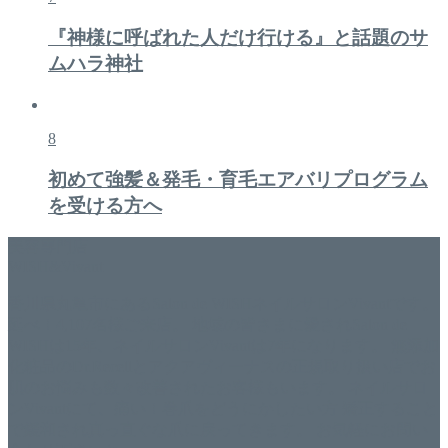
『神様に呼ばれた人だけ行ける』と話題のサ
ムハラ神社
8
初めて強髪＆発毛・育毛エアバリプログラム
を受ける方へ
美容専門店
WISH&Vivant
香川県丸亀市にあるSalon de WISHネイルサロンVivantです。
延べ！4,107名様ご来店。 地域の皆さまに愛されSalon de
WISHは15年、ネイルサロンVivantは7年になります。 無添加
化粧品のDr.Recellとアクアヴィーナスの正規取り扱い店でお
肌のお悩みも数々改善されたお客様もいます。 ネイルサロ
ンVivantにて、痛い！巻爪をどうにかしたい方 矯正すること
で緩和され真っ直ぐな爪に戻ってきます。 お気軽にお問い