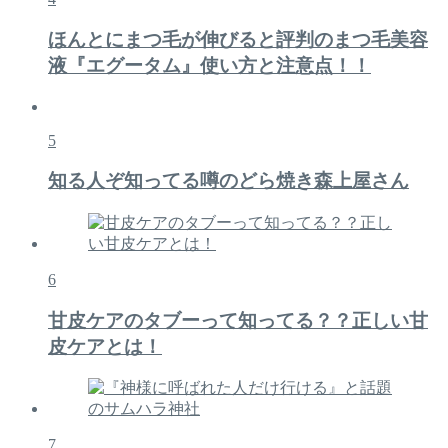
ほんとにまつ毛が伸びると評判のまつ毛美容
液『エグータム』使い方と注意点！！
5
知る人ぞ知ってる噂のどら焼き森上屋さん
6
甘皮ケアのタブーって知ってる？？正しい甘
皮ケアとは！
7