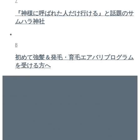
7
『神様に呼ばれた人だけ行ける』と話題のサ
ムハラ神社
8
初めて強髪＆発毛・育毛エアバリプログラム
を受ける方へ
美容専門店
WISH&Vivant
香川県丸亀市にあるSalon de WISHネイルサロンVivantです。
延べ！4,107名様ご来店。 地域の皆さまに愛されSalon de
WISHは15年、ネイルサロンVivantは7年になります。 無添加
化粧品のDr.Recellとアクアヴィーナスの正規取り扱い店でお
肌のお悩みも数々改善されたお客様もいます。 ネイルサロ
ンVivantにて、痛い！巻爪をどうにかしたい方 矯正すること
で緩和され真っ直ぐな爪に戻ってきます。 お気軽にお問い