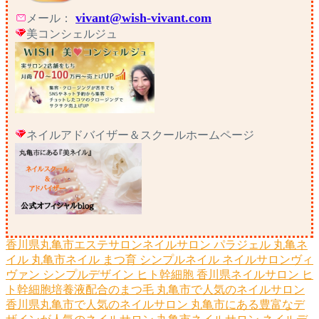
vivant@wish-vivant.com
メール：
美コンシェルジュ
ネイルアドバイザー＆スクールホームページ
香川県丸亀市エステサロンネイルサロン
パラジェル
丸亀ネ
イル
丸亀市ネイル
まつ育
シンプルネイル
ネイルサロンヴィ
ヴァン
シンプルデザイン
ヒト幹細胞
香川県ネイルサロン
ヒ
ト幹細胞培養液配合のまつ毛
丸亀市で人気のネイルサロン
香川県丸亀市で人気のネイルサロン
丸亀市にある豊富なデ