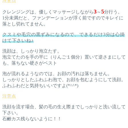
3
5
クレンジングは、優しくマッサージしながら
～
分行う。
1分未満だと、ファンデーションが浮く前ですのでキレイに
落とし切れてません。
クスミや毛穴の黒ずみになるので、できるだけ3分は心掛
けて下さいね♪
洗顔は、しっかり泡立たす。
泡立てたのを手の平に（りんご１個分）置いて逆さまにして
も、落ちない硬さがベスト
泡が流れるようなのでは、お顔の汚れは落ちません。
しっかりとしたふわふわ泡で、お顔を包むようにして洗顔。
ふわふわだと気持ちいいですよ(*^^*)
洗顔を流す場合、髪の毛の生え際までしっかりと洗い流して
下さい。
石鹸カス残らないように！！