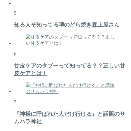
5
知る人ぞ知ってる噂のどら焼き森上屋さん
6
甘皮ケアのタブーって知ってる？？正しい甘
皮ケアとは！
7
『神様に呼ばれた人だけ行ける』と話題のサ
ムハラ神社