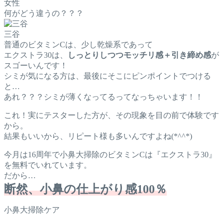
女性
何がどう違うの？？？
三谷
普通のビタミンCは、少し乾燥系であって
エクストラ30は、
しっとりしつつモッチリ感＋引き締め感
が
スゴーいんです！
シミが気になる方は、最後にそこにピンポイントでつける
と…
あれ？？？シミが薄くなってるってなっちゃいます！！
これ！実にテスターした方が、その現象を目の前で体験です
から。
結果もいいから、リピート様も多いんですよね(*^^*)
今月は16周年で小鼻大掃除のビタミンCは『エクストラ30』
を無料でいれています。
だから…
断然、小鼻の仕上がり感100％
小鼻大掃除ケア