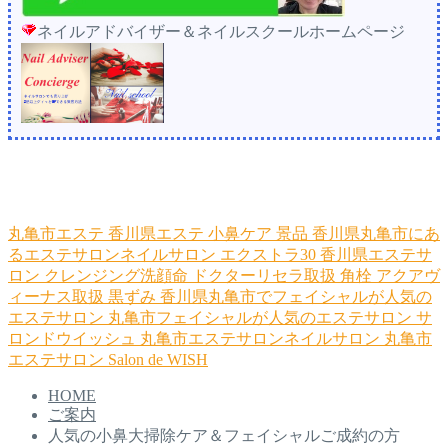
ネイルアドバイザー＆ネイルスクールホームページ
丸亀市エステ
香川県エステ
小鼻ケア
景品
香川県丸亀市にあ
るエステサロンネイルサロン
エクストラ30
香川県エステサ
ロン
クレンジング洗顔命
ドクターリセラ取扱
角栓
アクアヴ
ィーナス取扱
黒ずみ
香川県丸亀市でフェイシャルが人気の
エステサロン
丸亀市フェイシャルが人気のエステサロン
サ
ロンドウイッシュ
丸亀市エステサロンネイルサロン
丸亀市
エステサロン
Salon de WISH
HOME
ご案内
人気の小鼻大掃除ケア＆フェイシャルご成約の方