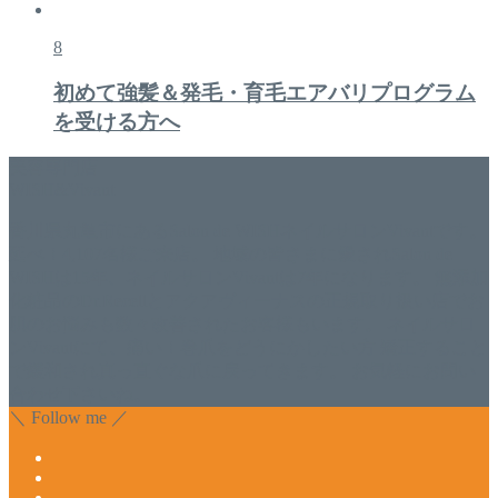
8
初めて強髪＆発毛・育毛エアバリプログラム
を受ける方へ
美容専門店
WISH&Vivant
香川県丸亀市にあるSalon de WISHネイルサロンVivantです。
延べ！4,107名様ご来店。 地域の皆さまに愛されSalon de
WISHは15年、ネイルサロンVivantは7年になります。 無添加
化粧品のDr.Recellとアクアヴィーナスの正規取り扱い店でお
肌のお悩みも数々改善されたお客様もいます。 ネイルサロ
ンVivantにて、痛い！巻爪をどうにかしたい方 矯正すること
で緩和され真っ直ぐな爪に戻ってきます。 お気軽にお問い
合わせ下さいね。
＼ Follow me ／