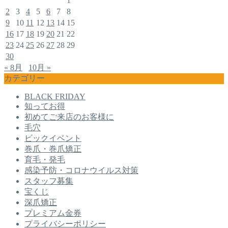
1
2
3
4
5
6
7
8
9
10
11
12
13
14
15
16
17
18
19
20
21
22
23
24
25
26
27
28
29
30
« 8月
10月 »
カテゴリー
BLACK FRIDAY
知ってお得
初めてご来店のお客様に
毛穴
ビックイベント
巻爪・巻爪矯正
育毛・発毛
感染予防・コロナウイルス対策
スタッフ募集
宝くじ
深爪矯正
プレミアム金券
プライバシーポリシー