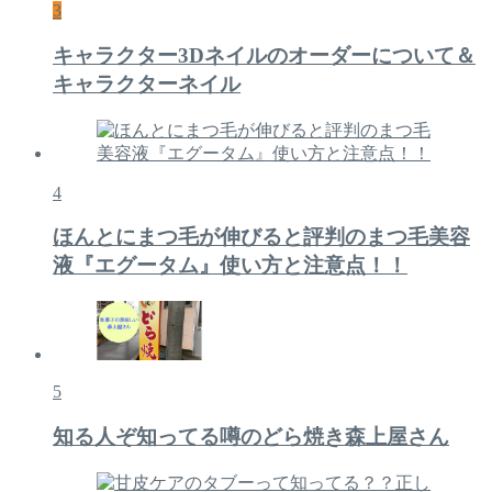
3
キャラクター3Dネイルのオーダーについて＆
キャラクターネイル
4
ほんとにまつ毛が伸びると評判のまつ毛美容
液『エグータム』使い方と注意点！！
5
知る人ぞ知ってる噂のどら焼き森上屋さん