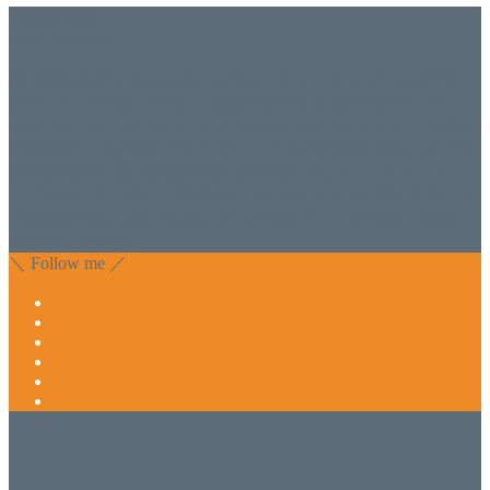
美容専門店
WISH&Vivant
香川県丸亀市にあるSalon de WISHネイルサロンVivantです。
延べ！4,107名様ご来店。 地域の皆さまに愛されSalon de
WISHは15年、ネイルサロンVivantは7年になります。 無添加
化粧品のDr.Recellとアクアヴィーナスの正規取り扱い店でお
肌のお悩みも数々改善されたお客様もいます。 ネイルサロ
ンVivantにて、痛い！巻爪をどうにかしたい方 矯正すること
で緩和され真っ直ぐな爪に戻ってきます。 お気軽にお問い
合わせ下さいね。
＼ Follow me ／