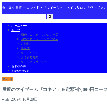
香川県丸亀市 サロン・ド・『ウイッシュ』ネイルサロン『ヴィヴァ
ホームページ
トップ
初めてエステサロンにご来店
初めてネイルサロンにご来店
月額制
肌育成
キャンペーン
よくある質問
キャンセルポリシー
お客様の声
お問い合わせ
ネイル
最近のマイブーム『コキア』＆定額制7,000円コ
wish
2019年10月28日