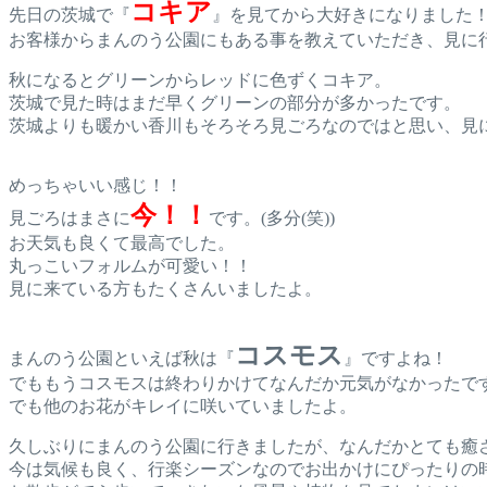
コキア
先日の茨城で『
』を見てから大好きになりました
お客様からまんのう公園にもある事を教えていただき、見に
秋になるとグリーンからレッドに色ずくコキア。
茨城で見た時はまだ早くグリーンの部分が多かったです。
茨城よりも暖かい香川もそろそろ見ごろなのではと思い、見
めっちゃいい感じ！！
今！！
見ごろはまさに
です。(多分(笑))
お天気も良くて最高でした。
丸っこいフォルムが可愛い！！
見に来ている方もたくさんいましたよ。
コスモス
まんのう公園といえば秋は『
』ですよね！
でももうコスモスは終わりかけてなんだか元気がなかったで
でも他のお花がキレイに咲いていましたよ。
久しぶりにまんのう公園に行きましたが、なんだかとても癒
今は気候も良く、行楽シーズンなのでお出かけにぴったりの