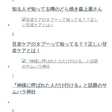
知る人ぞ知ってる噂のどら焼き森上屋さん
6
甘皮ケアのタブーって知ってる？？正しい甘
皮ケアとは！
7
『神様に呼ばれた人だけ行ける』と話題のサ
ムハラ神社
8