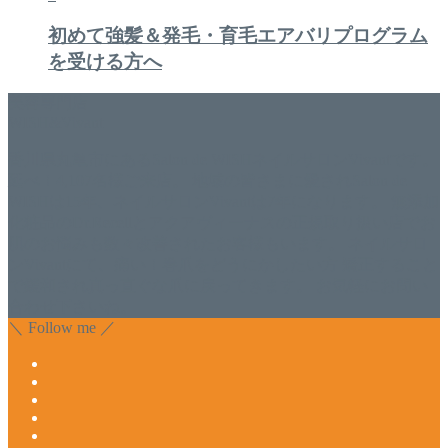
初めて強髪＆発毛・育毛エアバリプログラム
を受ける方へ
美容専門店
WISH&Vivant
香川県丸亀市にあるSalon de WISHネイルサロンVivantです。
延べ！4,107名様ご来店。 地域の皆さまに愛されSalon de
WISHは15年、ネイルサロンVivantは7年になります。 無添加
化粧品のDr.Recellとアクアヴィーナスの正規取り扱い店でお
肌のお悩みも数々改善されたお客様もいます。 ネイルサロ
ンVivantにて、痛い！巻爪をどうにかしたい方 矯正すること
で緩和され真っ直ぐな爪に戻ってきます。 お気軽にお問い
合わせ下さいね。
＼ Follow me ／