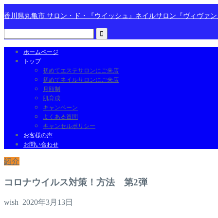
香川県丸亀市 サロン・ド・『ウイッシュ』ネイルサロン『ヴィヴァ
ホームページ
トップ
初めてエステサロンにご来店
初めてネイルサロンにご来店
月額制
肌育成
キャンペーン
よくある質問
キャンセルポリシー
お客様の声
お問い合わせ
紹介
コロナウイルス対策！方法 第2弾
wish
2020年3月13日