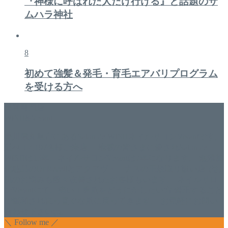
『神様に呼ばれた人だけ行ける』と話題のサ
ムハラ神社
8
初めて強髪＆発毛・育毛エアバリプログラム
を受ける方へ
美容専門店
WISH&Vivant
香川県丸亀市にあるSalon de WISHネイルサロンVivantです。
延べ！4,107名様ご来店。 地域の皆さまに愛されSalon de
WISHは15年、ネイルサロンVivantは7年になります。 無添加
化粧品のDr.Recellとアクアヴィーナスの正規取り扱い店でお
肌のお悩みも数々改善されたお客様もいます。 ネイルサロ
ンVivantにて、痛い！巻爪をどうにかしたい方 矯正すること
で緩和され真っ直ぐな爪に戻ってきます。 お気軽にお問い
合わせ下さいね。
＼ Follow me ／