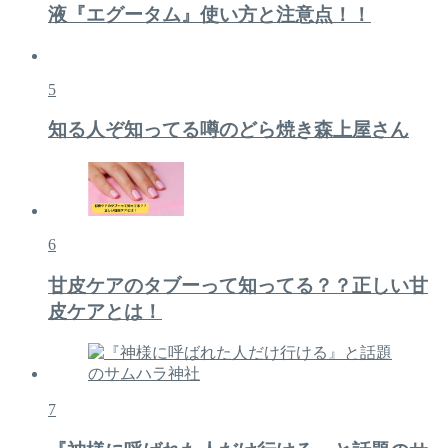
液『エグータム』使い方と注意点！！
5
知る人ぞ知ってる噂のどら焼き森上屋さん
6
甘皮ケアのタブーって知ってる？？正しい甘
皮ケアとは！
7