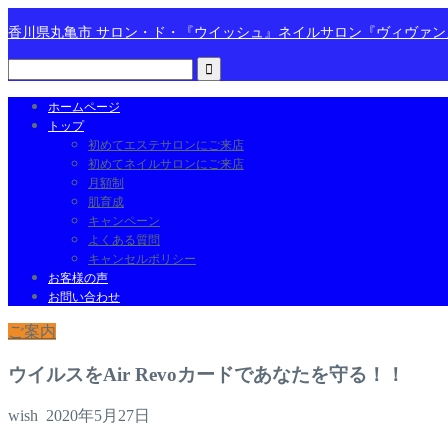
香川県丸亀市 サロン・ド・『ウイッシュ』ネイルサロン『ヴィヴァ
ホームページ
トップ
初めてエステサロンにご来店
初めてネイルサロンにご来店
月額制
肌育成
キャンペーン
よくある質問
キャンセルポリシー
お客様の声
お問い合わせ
ご案内
ウイルスをAir Revoカードであなたを守る！！
wish
2020年5月27日