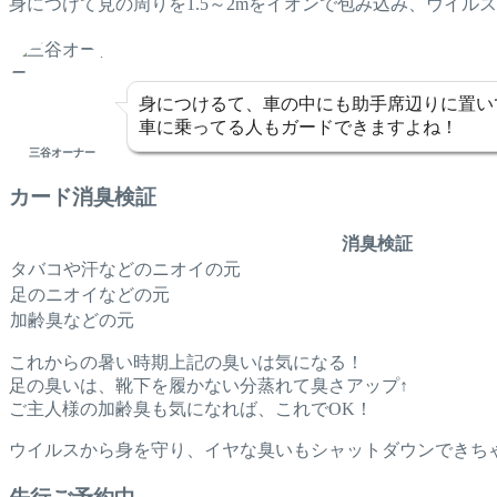
身につけて見の周りを1.5～2mをイオンで包み込み、ウイル
身につけるて、車の中にも助手席辺りに置い
車に乗ってる人もガードできますよね！
三谷オーナー
カード消臭検証
消臭検証
タバコや汗などのニオイの元
足のニオイなどの元
加齢臭などの元
これからの暑い時期上記の臭いは気になる！
足の臭いは、靴下を履かない分蒸れて臭さアップ↑
ご主人様の加齢臭も気になれば、これでOK！
ウイルスから身を守り、イヤな臭いもシャットダウンできち