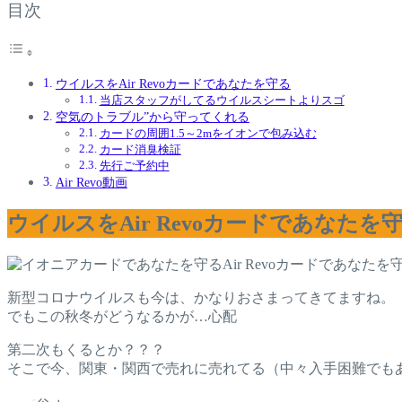
目次
ウイルスをAir Revoカードであなたを守る
当店スタッフがしてるウイルスシートよりスゴ
空気のトラブル”から守ってくれる
カードの周囲1.5～2mをイオンで包み込む
カード消臭検証
先行ご予約中
Air Revo動画
ウイルスをAir Revoカードであなたを
Air Revoカードであなたを
新型コロナウイルスも今は、かなりおさまってきてますね。
でもこの秋冬がどうなるかが…心配
第二次もくるとか？？？
そこで今、関東・関西で売れに売れてる（中々入手困難でも