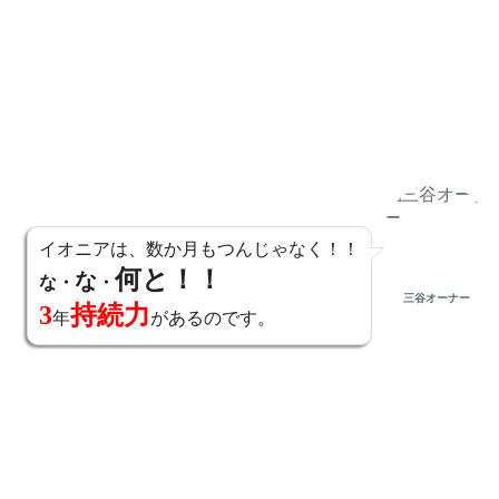
イオニアは、数か月もつんじゃなく！！
何と！！
な
な・
・
三谷オーナー
3
持続力
年
があるのです。