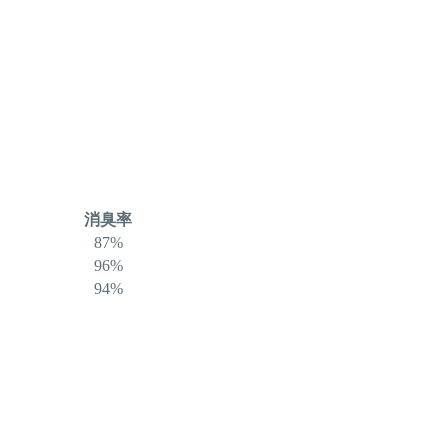
消臭率
87%
96%
94%