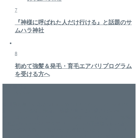
7
『神様に呼ばれた人だけ行ける』と話題のサ
ムハラ神社
8
初めて強髪＆発毛・育毛エアバリプログラム
を受ける方へ
美容専門店
WISH&Vivant
香川県丸亀市にあるSalon de WISHネイルサロンVivantです。
延べ！4,107名様ご来店。 地域の皆さまに愛されSalon de
WISHは15年、ネイルサロンVivantは7年になります。 無添加
化粧品のDr.Recellとアクアヴィーナスの正規取り扱い店でお
肌のお悩みも数々改善されたお客様もいます。 ネイルサロ
ンVivantにて、痛い！巻爪をどうにかしたい方 矯正すること