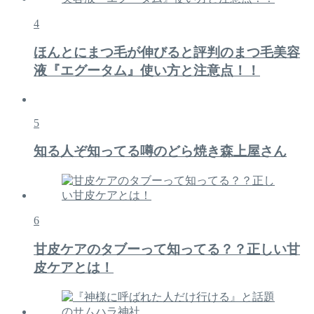
4
ほんとにまつ毛が伸びると評判のまつ毛美容
液『エグータム』使い方と注意点！！
5
知る人ぞ知ってる噂のどら焼き森上屋さん
6
甘皮ケアのタブーって知ってる？？正しい甘
皮ケアとは！