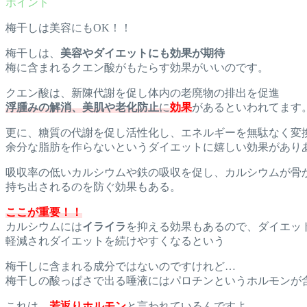
梅干しは美容にもOK！！
梅干しは、
美容やダイエットにも効果が期待
梅に含まれるクエン酸がもたらす効果がいいのです。
クエン酸は、新陳代謝を促し体内の老廃物の排出を促進
浮腫みの解消、美肌や老化防止
に
効果
があるといわれてます
更に、糖質の代謝を促し活性化し、エネルギーを無駄なく変
余分な脂肪を作らないというダイエットに嬉しい効果があり
吸収率の低いカルシウムや鉄の吸収を促し、カルシウムが骨
持ち出されるのを防ぐ効果もある。
ここが重要！！
カルシウムには
イライラ
を抑える効果もあるので、ダイエッ
軽減されダイエットを続けやすくなるという
梅干しに含まれる成分ではないのですけれど…
梅干しの酸っぱさで出る唾液にはパロチンというホルモンが
これは、
若返りホルモン
と言われているんですよ。