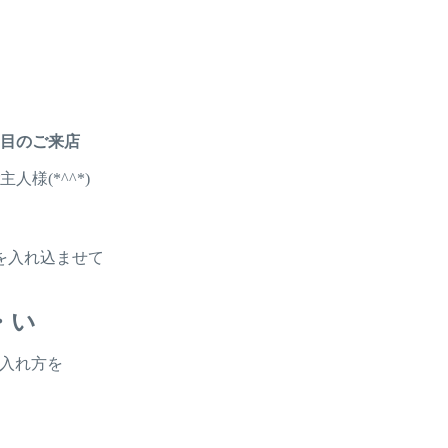
回目のご来店
様(*^^*)
を入れ込ませて
・い
て入れ方を