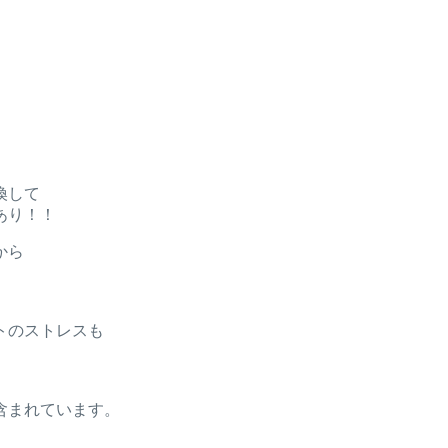
。
換して
あり！！
から
トのストレスも
含まれています。