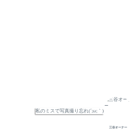
私のミスで写真撮り忘れ(´;ω;｀)
三谷オーナー