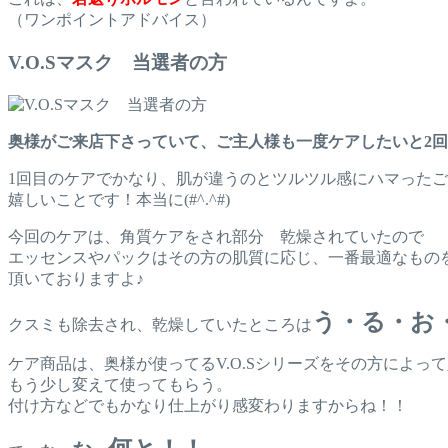
（ワンポイントアドバイス）
V.O.Sマスク 当選者の方
奥様がご来店下さっていて、ご主人様も一度ケアしたいと2
1回目のケアでかなり、肌が違うのとツルツル感にハマったご主人
嬉しいことです！本当に(#^.^#)
今回のケアは、角質ケアをされ部分 乾燥されていたので
エッセンスやパックはその方の肌質に応じ、一番最適なもの
頂いておりますよ♪
う・る・お
クスミも除去され、乾燥していたところは
ケア商品は、奥様が使ってるV.O.Sシリーズをその方によっ
もう少し変えて使ってもらう。
付け方などでもかなり仕上がり感変わりますからね！！