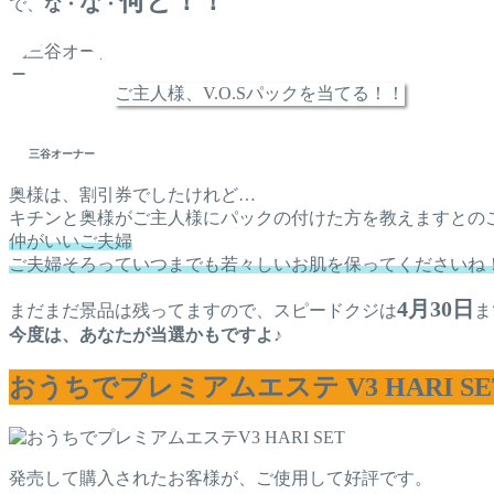
何と！！
な
で、
な・
・
ご主人様、V.O.Sパックを当てる！！
三谷オーナー
奥様は、割引券でしたけれど…
キチンと奥様がご主人様にパックの付けた方を教えますとのこと
仲がいいご夫婦
ご夫婦そろっていつまでも若々しいお肌を保ってくださいね
4月30日
まだまだ景品は残ってますので、スピードクジは
ま
今度は、あなたが当選かもですよ♪
おうちでプレミアムエステ
V3 HARI S
発売して購入されたお客様が、ご使用して好評です。