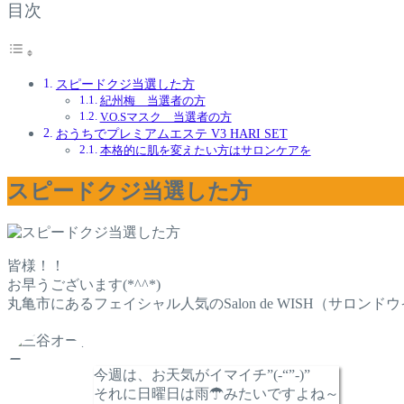
目次
スピードクジ当選した方
紀州梅 当選者の方
V.O.Sマスク 当選者の方
おうちでプレミアムエステ V3 HARI SET
本格的に肌を変えたい方はサロンケアを
スピードクジ当選した方
皆様！！
お早うございます(*^^*)
丸亀市にあるフェイシャル人気のSalon de WISH（サロン
今週は、お天気がイマイチ”(-“”-)”
それに日曜日は雨☂みたいですよね～