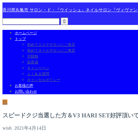
香川県丸亀市 サロン・ド・『ウイッシュ』ネイルサロン『ヴィヴァ
ホームページ
トップ
初めてエステサロンにご来店
初めてネイルサロンにご来店
月額制
肌育成
キャンペーン
よくある質問
キャンセルポリシー
お客様の声
お問い合わせ
肌
スピードクジ当選した方＆V3 HARI SET好評頂い
wish
2021年4月14日