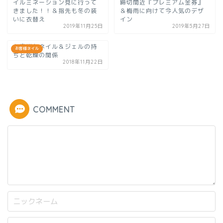
イルミネーション見に行って
締切間近『プレミアム金券』
きました！！＆指先も冬の装
＆梅雨に向けて今人気のデザ
いに衣替え
イン
2019年11月25日
2019年5月27日
お客様冬ネイル＆ジェルの持
お客様ネイル
ちと乾燥の関係
2018年11月22日
COMMENT