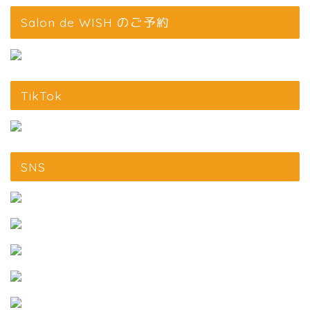
Salon de WISH のご予約
TikTok
SNS