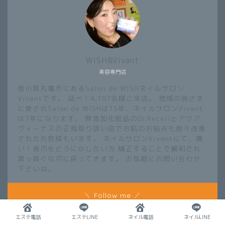
WISH&Vivant
美容専門店
香川県丸亀市にあるSalon de WISHネイルサロン
Vivantです。 延べ！4,107名様ご来店。 地域の皆さま
に愛されSalon de WISHは15年、ネイルサロンVivant
は7年になります。 無添加化粧品のDr.Recellとアクア
ヴィーナスの正規取り扱い店でお肌のお悩みも数々改善
されたお客様もいます。 ネイルサロンVivantにて、痛
い！巻爪をどうにかしたい方 矯正することで緩和され
真っ直ぐな爪に戻ってきます。 お気軽にお問い合わせ
下さいね。
＼ Follow me ／
エステ電話
エステLINE
ネイル電話
ネイルLINE