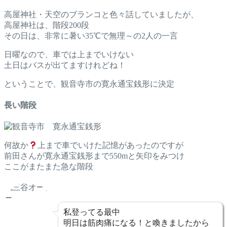
高屋神社・天空のブランコと色々話していましたが、
高屋神社は、階段200段
その日は、非常に暑い35℃で無理～の2人の一言
日曜なので、車では上までいけない
土日はバスが出てますけれどね！
ということで、観音寺市の寛永通宝銭形に決定
長い階段
何故か
上まで車でいけた記憶があったのですが
前田さんが寛永通宝銭形まで550mと矢印をみつけ
ここがまたまた急な階段
私登ってる最中
明日は筋肉痛になる！と喚きましたから