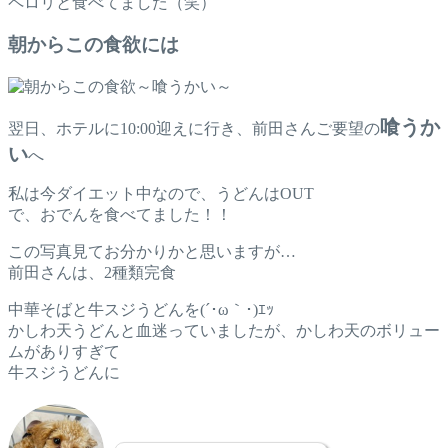
ペロリと食べてました（笑）
朝からこの食欲には
喰うか
翌日、ホテルに10:00迎えに行き、前田さんご要望の
い
へ
私は今ダイエット中なので、うどんはOUT
で、おでんを食べてました！！
この写真見てお分かりかと思いますが…
前田さんは、2種類完食
中華そばと牛スジうどんを(´･ω｀･)ｴｯ
かしわ天うどんと血迷っていましたが、かしわ天のボリュー
ムがありすぎて
牛スジうどんに