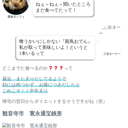
ねぇ～ねぇ～聞いたところ
まだ食べてたって！
看板犬ソフィ
喰うかいにしかない『親鳥おでん』
私が取って美味しいよ！というと
1本いるって
三谷オーナー
どこまでた食べるのか
って
最近、また太りだしてるようで
顔には肉つかず、お腹につきだしたと
これこそ！！中年太り
帰宅の翌日からダイエットするそうですがね（笑）
観音寺市 寛永通宝銭形