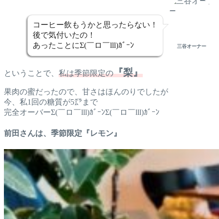
コーヒー飲もうかと思ったらない！
後で気付いたの！
あったことにΣ(￣ロ￣lll)ｶﾞｰﾝ
三谷オーナー
『梨』
ということで、
私は季節限定の
果肉の蜜だったので、甘さはほんのりでしたが
今、私1回の糖質が5㌘まで
完全オーバーΣ(￣ロ￣lll)ｶﾞｰﾝΣ(￣ロ￣lll)ｶﾞｰﾝ
前田さんは、季節限定『レモン』