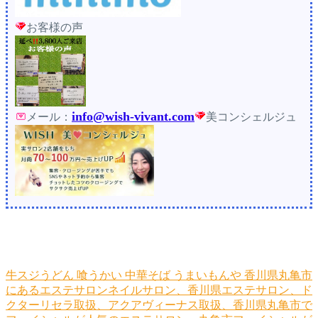
お客様の声
info@wish-vivant.com
メール：
美コンシェルジュ
牛スジうどん
喰うかい
中華そば
うまいもんや
香川県丸亀市
にあるエステサロンネイルサロン、香川県エステサロン、ド
クターリセラ取扱、アクアヴィーナス取扱、香川県丸亀市で