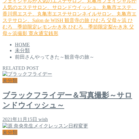
フェイシャルが人気のエステサロン、丸亀市フェイシャルが
人気のエステサロン、サロンドウイッシュ、丸亀市エステ、
香川県エステ、丸亀市エステサロンネイルサロン、丸亀市エ
ステサロン、Salon de WISH
観音寺の旅
ひむろ
父母ヶ浜
ひ
むろ 季節限定レモンかき氷
ひむろ 季節限定梨かき氷
父
母ヶ浜撮影
寛永通宝銭形
HOME
未分類
前田さんやってきた～観音寺の旅～
RELATED POST
未分類
ブラックフライデー＆写真撮影～サロ
ンドウイッシュ～
2021年11月15日
wish
未分類