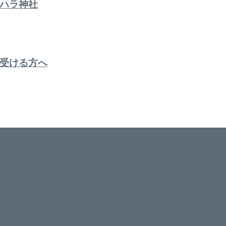
ハラ神社
受ける方へ
。 延べ！4,107名様ご来店。 地域の皆さまに愛されSalon de W
のお悩みも数々改善されたお客様もいます。 ネイルサロンVivan