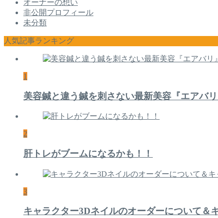
オーナーの想い
非公開プロフィール
未分類
人気記事ランキング
1
美容鍼と違う鍼を刺さない最新美容『エアバリ
2
肝トレがブームになるかも！！
3
キャラクター3Dネイルのオーダーについて＆