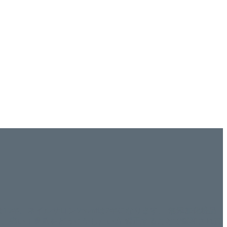
ISHは15年、ネイルサロンVivantは7年になります。 無添加化粧品
tにて、痛い！巻爪をどうにかしたい方 矯正することで緩和され真