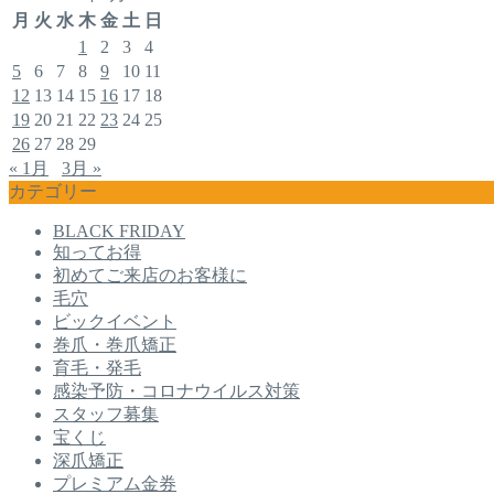
月
火
水
木
金
土
日
1
2
3
4
5
6
7
8
9
10
11
12
13
14
15
16
17
18
19
20
21
22
23
24
25
26
27
28
29
« 1月
3月 »
カテゴリー
BLACK FRIDAY
知ってお得
初めてご来店のお客様に
毛穴
ビックイベント
巻爪・巻爪矯正
育毛・発毛
感染予防・コロナウイルス対策
スタッフ募集
宝くじ
深爪矯正
プレミアム金券