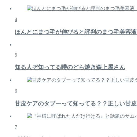
4
ほんとにまつ毛が伸びると評判のまつ毛美容液
5
知る人ぞ知ってる噂のどら焼き森上屋さん
6
甘皮ケアのタブーって知ってる？？正しい甘皮
7