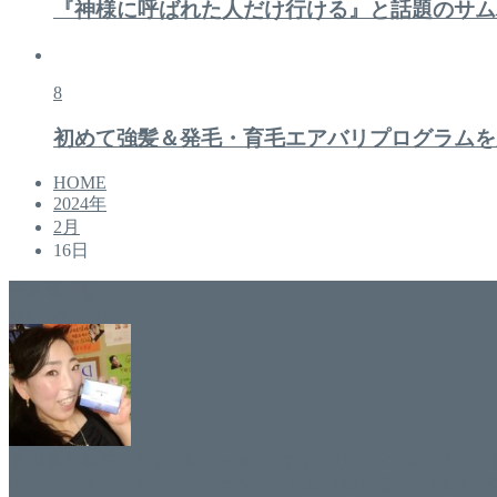
『神様に呼ばれた人だけ行ける』と話題のサム
8
初めて強髪＆発毛・育毛エアバリプログラムを
HOME
2024年
2月
16日
美容専門店
WISH&Vivant
香川県丸亀市にあるSalon de WISHネイルサロンVivantです
のDr.Recellとアクアヴィーナスの正規取り扱い店でお肌