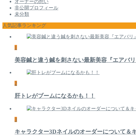
オーナーの想い
非公開プロフィール
未分類
人気記事ランキング
1
美容鍼と違う鍼を刺さない最新美容『エアバリ
2
肝トレがブームになるかも！！
3
キャラクター3Dネイルのオーダーについて＆