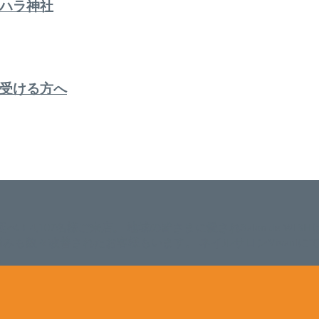
ハラ神社
受ける方へ
。 延べ！4,107名様ご来店。 地域の皆さまに愛されSalon de W
のお悩みも数々改善されたお客様もいます。 ネイルサロンVivan
。