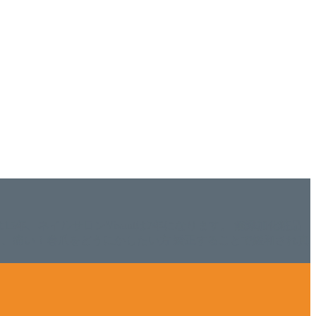
ISHは15年、ネイルサロンVivantは7年になります。 無添加化粧品
tにて、痛い！巻爪をどうにかしたい方 矯正することで緩和され真