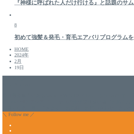
『神様に呼ばれた人だけ行ける』と話題のサム
8
初めて強髪＆発毛・育毛エアバリプログラムを
HOME
2024年
2月
19日
美容専門店
WISH&Vivant
香川県丸亀市にあるSalon de WISHネイルサロンVivantです
のDr.Recellとアクアヴィーナスの正規取り扱い店でお肌
っ直ぐな爪に戻ってきます。 お気軽にお問い合わせ下さいね
＼ Follow me ／