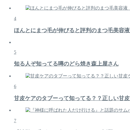
4
ほんとにまつ毛が伸びると評判のまつ毛美容液
5
知る人ぞ知ってる噂のどら焼き森上屋さん
6
甘皮ケアのタブーって知ってる？？正しい甘皮
7