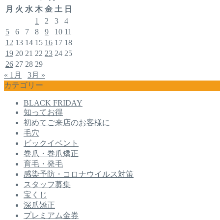
月
火
水
木
金
土
日
1
2
3
4
5
6
7
8
9
10
11
12
13
14
15
16
17
18
19
20
21
22
23
24
25
26
27
28
29
« 1月
3月 »
カテゴリー
BLACK FRIDAY
知ってお得
初めてご来店のお客様に
毛穴
ビックイベント
巻爪・巻爪矯正
育毛・発毛
感染予防・コロナウイルス対策
スタッフ募集
宝くじ
深爪矯正
プレミアム金券