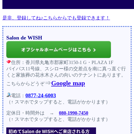
是非、登録してね♪こちらからでも登録できます！
Salon de WISH
住所：香川県丸亀市郡家町3150-1 G・PLAZA 1F
バイバス11号線、スシロー様の交差点を南に真っ直ぐ行
くと家族葬の花水木さんの向いのテナントにあります。
⇒
Google map
こちらからどうぞ
0877-24-6003
電話：
（↑ スマホでタップすると、電話がかかります）
定休日・時間外
は →
080-1990-7450
（↑ スマホでタップすると、電話がかかります）