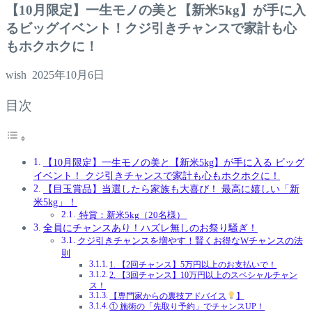
【10月限定】一生モノの美と【新米5kg】が手に入
るビッグイベント！クジ引きチャンスで家計も心
もホクホクに！
wish
2025年10月6日
目次
【10月限定】一生モノの美と【新米5kg】が手に入る ビッグ
イベント！ クジ引きチャンスで家計も心もホクホクに！
【目玉賞品】当選したら家族も大喜び！ 最高に嬉しい「新
米5kg」！
特賞：新米5kg（20名様）
全員にチャンスあり！ハズレ無しのお祭り騒ぎ！
クジ引きチャンスを増やす！賢くお得なWチャンスの法
則
1. 【2回チャンス】5万円以上のお支払いで！
2. 【3回チャンス】10万円以上のスペシャルチャン
ス！
【専門家からの裏技アドバイス
】
① 施術の「先取り予約」でチャンスUP！