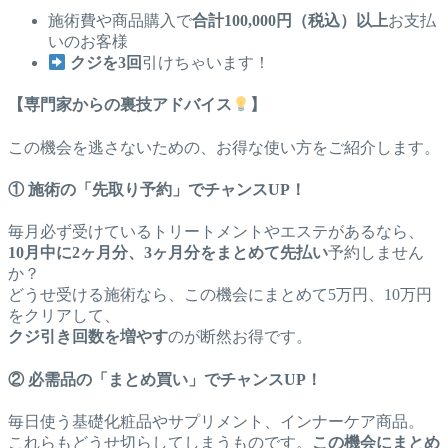
施術費や商品購入で
合計100,000円（税込）以上
お支払
いのお客様
クジを3回
引けちゃいます！
【専門家からの裏技アドバイス
】
この機会を逃さないための、お得な使い方をご紹介します。
① 施術の「先取り予約」でチャンスUP！
毎月必ず受けているトリートメントやエステがあるなら、
10月中に2ヶ月分、3ヶ月分をまとめて先払い
予約しません
か？
どうせ受ける施術なら、この機会にまとめて5万円、10万円
をクリアして、
クジ引き回数を増やす
のが断然お得です。
② 必需品の「まとめ買い」でチャンスUP！
毎日使う基礎化粧品やサプリメント、インナーケア商品。
これらもどうせ切らしてしまうものです。
この機会にまとめ