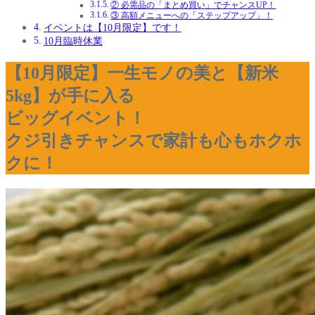
② 必需品の「まとめ買い」でチャンスUP！
③ 高額メニューへの「ステップアップ」！
イベントは【10月限定】です！
10月臨時休業
【10月限定】一生モノの美と【新米
5kg】が手に入る
ビッグイベント！
クジ引きチャンスで家計も心もホクホ
クに！