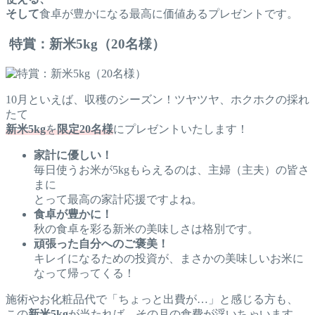
そして
食卓が豊かになる最高に価値あるプレゼントです。
特賞：新米5kg（20名様）
10月といえば、収穫のシーズン！ツヤツヤ、ホクホクの採れ
たて
新米5kg
を
限定20名様
にプレゼントいたします！
家計に優しい！
毎日使うお米が5kgもらえるのは、主婦（主夫）の皆さ
まに
とって最高の家計応援ですよね。
食卓が豊かに！
秋の食卓を彩る新米の美味しさは格別です。
頑張った自分へのご褒美！
キレイになるための投資が、まさかの美味しいお米に
なって帰ってくる！
施術やお化粧品代で「ちょっと出費が…」と感じる方も、
この
新米5kg
が当たれば、その月の食費が浮いちゃいます。