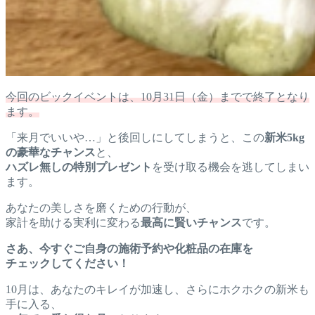
今回のビックイベントは、10月31日（金）までで終了となり
ます。
「来月でいいや…」と後回しにしてしまうと、この
新米5kg
の豪華なチャンス
と、
ハズレ無しの特別プレゼント
を受け取る機会を逃してしまい
ます。
あなたの美しさを磨くための行動が、
家計を助ける実利に変わる
最高に賢いチャンス
です。
さあ、今すぐご自身の施術予約や化粧品の在庫を
チェックしてください！
10月は、あなたのキレイが加速し、さらにホクホクの新米も
手に入る、