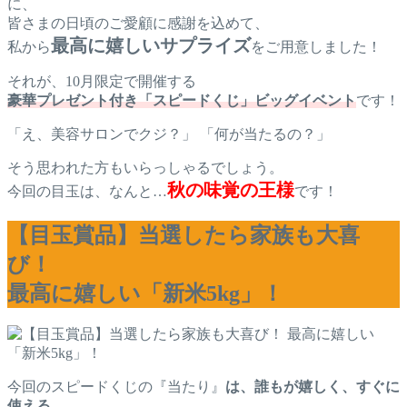
に、
皆さまの日頃のご愛顧に感謝を込めて、
最高に嬉しいサプライズ
私から
をご用意しました！
それが、10月限定で開催する
豪華プレゼント付き「スピードくじ」ビッグイベント
です！
「え、美容サロンでクジ？」 「何が当たるの？」
そう思われた方もいらっしゃるでしょう。
秋の味覚の王様
今回の目玉は、なんと…
です！
【目玉賞品】当選したら家族も大喜
び！
最高に嬉しい「新米5kg」！
今回のスピードくじの『当たり』
は、誰もが嬉しく、すぐに
使える、