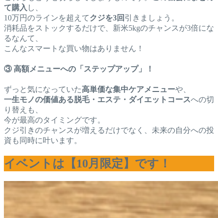
て購入
し、
10万円のラインを超えて
クジを3回
引きましょう。
消耗品をストックするだけで、新米5kgのチャンスが3倍にな
るなんて、
こんなスマートな買い物はありません！
③ 高額メニューへの「ステップアップ」！
ずっと気になっていた
高単価な集中ケアメニュー
や、
一生モノの価値ある脱毛・エステ・ダイエットコース
への切
り替えも、
今が最高のタイミングです。
クジ引きのチャンスが増えるだけでなく、未来の自分への投
資も同時に叶います。
イベントは【10月限定】です！