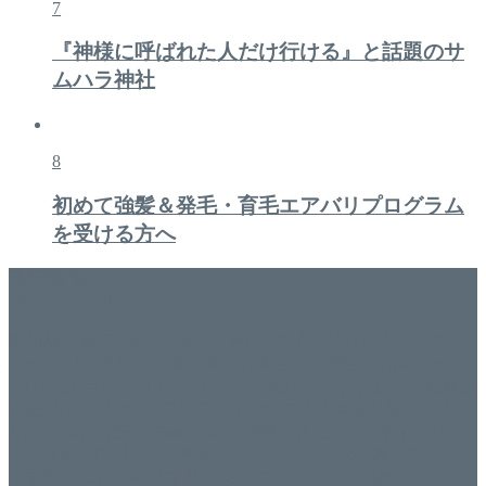
7
『神様に呼ばれた人だけ行ける』と話題のサ
ムハラ神社
8
初めて強髪＆発毛・育毛エアバリプログラム
を受ける方へ
美容専門店
WISH&Vivant
香川県丸亀市にあるSalon de WISHネイルサロンVivantです。
延べ！4,107名様ご来店。 地域の皆さまに愛されSalon de
WISHは15年、ネイルサロンVivantは7年になります。 無添加
化粧品のDr.Recellとアクアヴィーナスの正規取り扱い店でお
肌のお悩みも数々改善されたお客様もいます。 ネイルサロ
ンVivantにて、痛い！巻爪をどうにかしたい方 矯正すること
で緩和され真っ直ぐな爪に戻ってきます。 お気軽にお問い