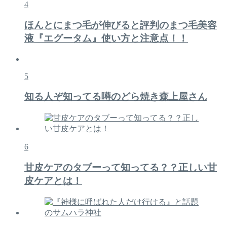
4
ほんとにまつ毛が伸びると評判のまつ毛美容
液『エグータム』使い方と注意点！！
5
知る人ぞ知ってる噂のどら焼き森上屋さん
6
甘皮ケアのタブーって知ってる？？正しい甘
皮ケアとは！