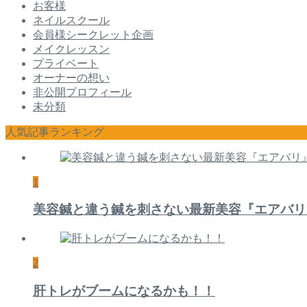
お客様
ネイルスクール
会員様シークレット企画
メイクレッスン
プライベート
オーナーの想い
非公開プロフィール
未分類
人気記事ランキング
1
美容鍼と違う鍼を刺さない最新美容『エアバリ
2
肝トレがブームになるかも！！