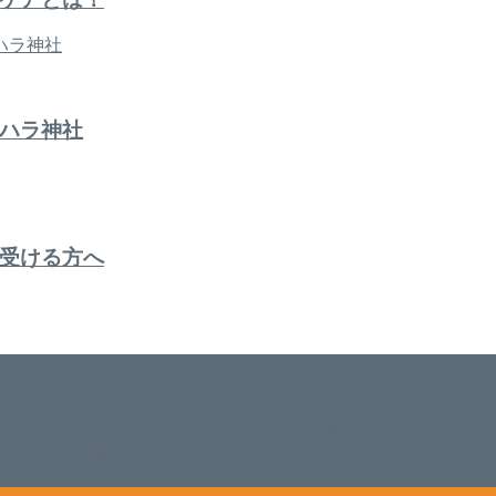
ハラ神社
受ける方へ
。 延べ！4,107名様ご来店。 地域の皆さまに愛されSalon de W
のお悩みも数々改善されたお客様もいます。 ネイルサロンVivan
。