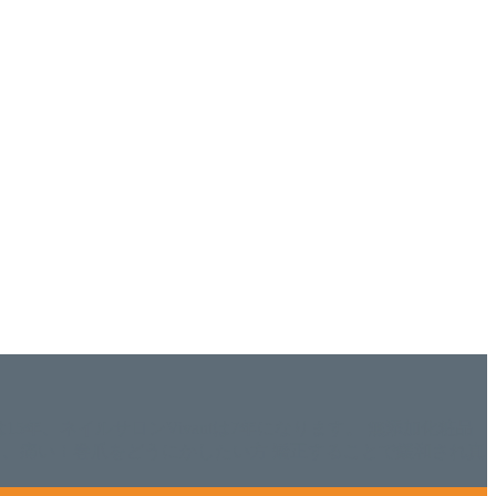
ISHは15年、ネイルサロンVivantは7年になります。 無添加化粧品
tにて、痛い！巻爪をどうにかしたい方 矯正することで緩和され真