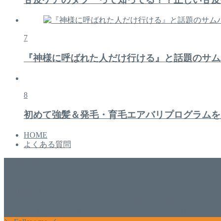
7
『神様に呼ばれた人だけ行ける』と話題のサム
8
初めて強髪＆発毛・育毛エアバリプログラムを
HOME
よくある質問
美容専門店
WISH&Vivant
香川県丸亀市にあるSalon de WISHネイルサロンVivantです
のDr.Recellとアクアヴィーナスの正規取り扱い店でお肌
っ直ぐな爪に戻ってきます。 お気軽にお問い合わせ下さいね