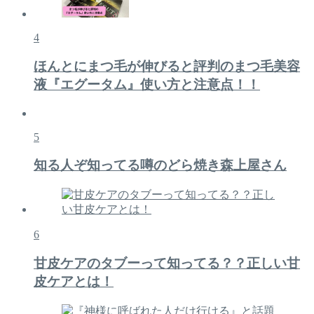
4
ほんとにまつ毛が伸びると評判のまつ毛美容
液『エグータム』使い方と注意点！！
5
知る人ぞ知ってる噂のどら焼き森上屋さん
6
甘皮ケアのタブーって知ってる？？正しい甘
皮ケアとは！