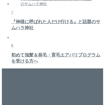
7
『神様に呼ばれた人だけ行ける』と話題のサ
ムハラ神社
8
初めて強髪＆発毛・育毛エアバリプログラム
を受ける方へ
美容専門店
WISH&Vivant
香川県丸亀市にあるSalon de WISHネイルサロンVivantです。
延べ！4,107名様ご来店。 地域の皆さまに愛されSalon de
WISHは15年、ネイルサロンVivantは7年になります。 無添加
化粧品のDr.Recellとアクアヴィーナスの正規取り扱い店でお
肌のお悩みも数々改善されたお客様もいます。 ネイルサロ