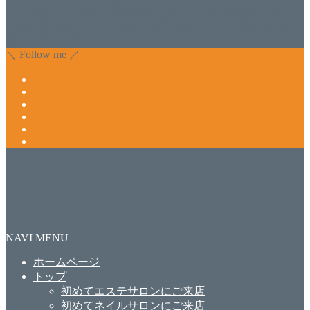
ンVivantにて、痛い！巻爪をどうにかしたい方 矯正すること
で緩和され真っ直ぐな爪に戻ってきます。 お気軽にお問い
合わせ下さいね。
＼ Follow me ／
NAVI MENU
ホームページ
トップ
初めてエステサロンにご来店
初めてネイルサロンにご来店