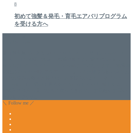
8
初めて強髪＆発毛・育毛エアバリプログラム
を受ける方へ
美容専門店
WISH&Vivant
香川県丸亀市にあるSalon de WISHネイルサロンVivantです。
延べ！4,107名様ご来店。 地域の皆さまに愛されSalon de
WISHは15年、ネイルサロンVivantは7年になります。 無添加
化粧品のDr.Recellとアクアヴィーナスの正規取り扱い店でお
肌のお悩みも数々改善されたお客様もいます。 ネイルサロ
ンVivantにて、痛い！巻爪をどうにかしたい方 矯正すること
で緩和され真っ直ぐな爪に戻ってきます。 お気軽にお問い
合わせ下さいね。
＼ Follow me ／