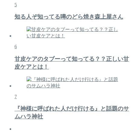
5
知る人ぞ知ってる噂のどら焼き森上屋さん
6
甘皮ケアのタブーって知ってる？？正しい甘
皮ケアとは！
7
『神様に呼ばれた人だけ行ける』と話題のサ
ムハラ神社