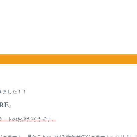
きました！！
RE
』
。
ラートのお店だそうです。
ジェラート、見たことない組み合わせのジェラートもありまし