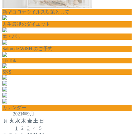
新型コロナウイルス対策として
人生最後のダイエット
エアバリ
Salon de WISH のご予約
TikTok
SNS
カレンダー
2021年9月
月
火
水
木
金
土
日
1
2
3
4
5