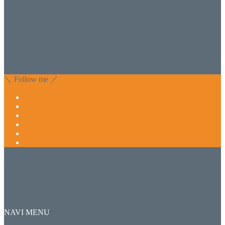
延べ！4,107名様ご来店。 地域の皆さまに愛されSalon de
WISHは15年、ネイルサロンVivantは7年になります。 無添加
化粧品のDr.Recellとアクアヴィーナスの正規取り扱い店でお
肌のお悩みも数々改善されたお客様もいます。 ネイルサロ
ンVivantにて、痛い！巻爪をどうにかしたい方 矯正すること
で緩和され真っ直ぐな爪に戻ってきます。 お気軽にお問い
合わせ下さいね。
＼ Follow me ／
NAVI MENU