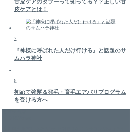
甘皮ケアのタブーって知ってる？？正しい甘
皮ケアとは！
7
『神様に呼ばれた人だけ行ける』と話題のサ
ムハラ神社
8
初めて強髪＆発毛・育毛エアバリプログラム
を受ける方へ
美容専門店
WISH&Vivant
香川県丸亀市にあるSalon de WISHネイルサロンVivantです。