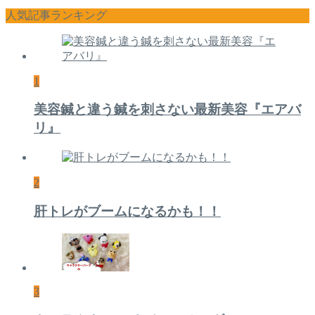
人気記事ランキング
1
美容鍼と違う鍼を刺さない最新美容『エアバ
リ』
2
肝トレがブームになるかも！！
3