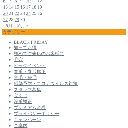
6
7
8
9
10
11
12
13
14
15
16
17
18
19
20
21
22
23
24
25
26
27
28
29
30
« 8月
10月 »
カテゴリー
BLACK FRIDAY
知ってお得
初めてご来店のお客様に
毛穴
ビックイベント
巻爪・巻爪矯正
育毛・発毛
感染予防・コロナウイルス対策
スタッフ募集
宝くじ
深爪矯正
プレミアム金券
プライバシーポリシー
キャンペーン
ご案内