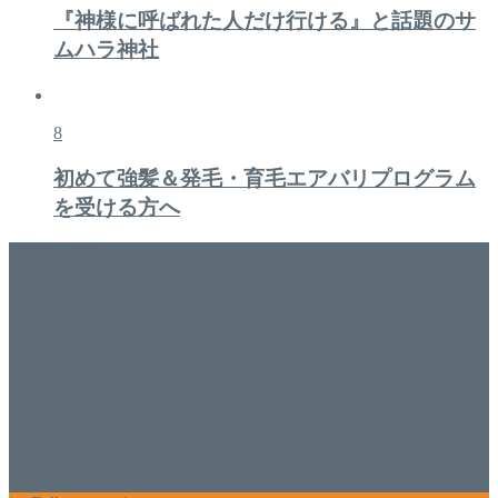
『神様に呼ばれた人だけ行ける』と話題のサ
ムハラ神社
8
初めて強髪＆発毛・育毛エアバリプログラム
を受ける方へ
美容専門店
WISH&Vivant
香川県丸亀市にあるSalon de WISHネイルサロンVivantです。
延べ！4,107名様ご来店。 地域の皆さまに愛されSalon de
WISHは15年、ネイルサロンVivantは7年になります。 無添加
化粧品のDr.Recellとアクアヴィーナスの正規取り扱い店でお
肌のお悩みも数々改善されたお客様もいます。 ネイルサロ
ンVivantにて、痛い！巻爪をどうにかしたい方 矯正すること
で緩和され真っ直ぐな爪に戻ってきます。 お気軽にお問い
合わせ下さいね。