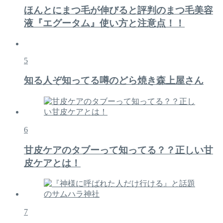
ほんとにまつ毛が伸びると評判のまつ毛美容
液『エグータム』使い方と注意点！！
5
知る人ぞ知ってる噂のどら焼き森上屋さん
6
甘皮ケアのタブーって知ってる？？正しい甘
皮ケアとは！
7