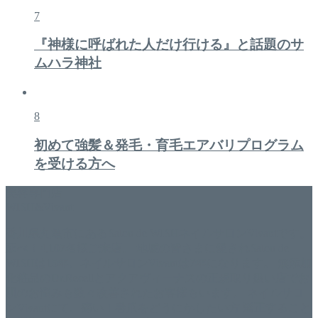
7
『神様に呼ばれた人だけ行ける』と話題のサ
ムハラ神社
8
初めて強髪＆発毛・育毛エアバリプログラム
を受ける方へ
美容専門店
WISH&Vivant
香川県丸亀市にあるSalon de WISHネイルサロンVivantです。
延べ！4,107名様ご来店。 地域の皆さまに愛されSalon de
WISHは15年、ネイルサロンVivantは7年になります。 無添加
化粧品のDr.Recellとアクアヴィーナスの正規取り扱い店でお
肌のお悩みも数々改善されたお客様もいます。 ネイルサロ
ンVivantにて、痛い！巻爪をどうにかしたい方 矯正すること