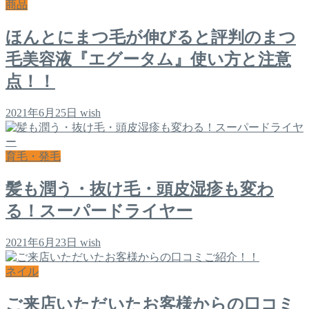
商品
ほんとにまつ毛が伸びると評判のまつ
毛美容液『エグータム』使い方と注意
点！！
2021年6月25日
wish
育毛・発毛
髪も潤う・抜け毛・頭皮湿疹も変わ
る！スーパードライヤー
2021年6月23日
wish
ネイル
ご来店いただいたお客様からの口コミ