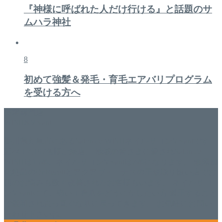
『神様に呼ばれた人だけ行ける』と話題のサ
ムハラ神社
8
初めて強髪＆発毛・育毛エアバリプログラム
を受ける方へ
美容専門店
WISH&Vivant
香川県丸亀市にあるSalon de WISHネイルサロンVivantです。
延べ！4,107名様ご来店。 地域の皆さまに愛されSalon de
WISHは15年、ネイルサロンVivantは7年になります。 無添加
化粧品のDr.Recellとアクアヴィーナスの正規取り扱い店でお
肌のお悩みも数々改善されたお客様もいます。 ネイルサロ
ンVivantにて、痛い！巻爪をどうにかしたい方 矯正すること
で緩和され真っ直ぐな爪に戻ってきます。 お気軽にお問い
合わせ下さいね。