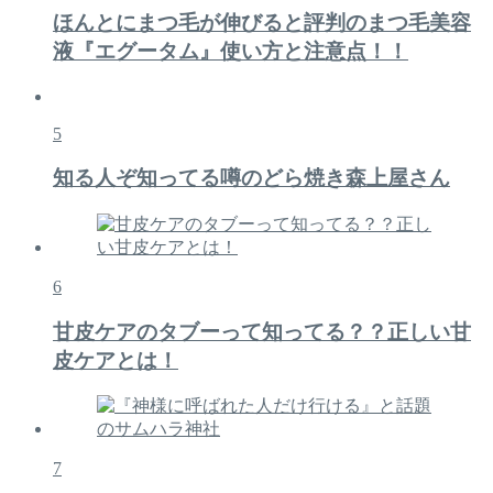
ほんとにまつ毛が伸びると評判のまつ毛美容
液『エグータム』使い方と注意点！！
5
知る人ぞ知ってる噂のどら焼き森上屋さん
6
甘皮ケアのタブーって知ってる？？正しい甘
皮ケアとは！
7