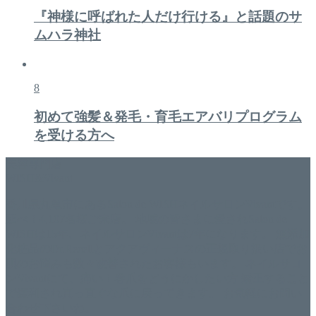
『神様に呼ばれた人だけ行ける』と話題のサ
ムハラ神社
8
初めて強髪＆発毛・育毛エアバリプログラム
を受ける方へ
美容専門店
WISH&Vivant
香川県丸亀市にあるSalon de WISHネイルサロンVivantです。
延べ！4,107名様ご来店。 地域の皆さまに愛されSalon de
WISHは15年、ネイルサロンVivantは7年になります。 無添加
化粧品のDr.Recellとアクアヴィーナスの正規取り扱い店でお
肌のお悩みも数々改善されたお客様もいます。 ネイルサロ
ンVivantにて、痛い！巻爪をどうにかしたい方 矯正すること
で緩和され真っ直ぐな爪に戻ってきます。 お気軽にお問い
合わせ下さいね。