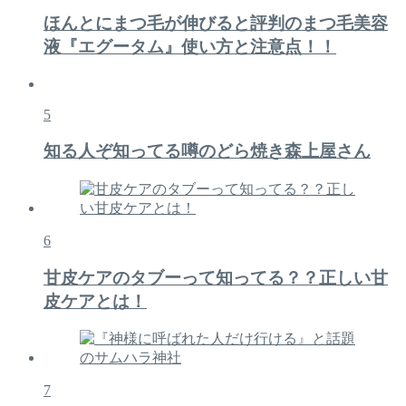
ほんとにまつ毛が伸びると評判のまつ毛美容
液『エグータム』使い方と注意点！！
5
知る人ぞ知ってる噂のどら焼き森上屋さん
6
甘皮ケアのタブーって知ってる？？正しい甘
皮ケアとは！
7